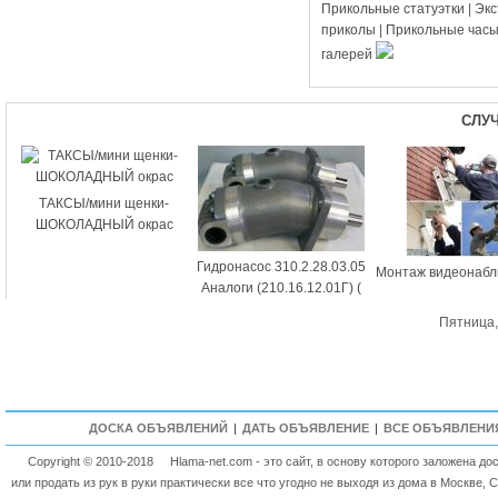
Прикольные статуэтки
|
Эк
приколы
|
Прикольные час
галерей
СЛУ
ТАКСЫ/мини щенки-
ШОКОЛАДНЫЙ окрас
Гидронасос 310.2.28.03.05
Монтаж видеонаб
Аналоги (210.16.12.01Г) (
ГМН3.28/
Пятница,
ДОСКА ОБЪЯВЛЕНИЙ
|
ДАТЬ ОБЪЯВЛЕНИЕ
|
ВСЕ ОБЪЯВЛЕНИ
Copyright © 2010-2018
Hlama-net.com - это сайт, в основу которого заложена д
или продать из рук в руки практически все что угодно не выходя из дома в Москве, 