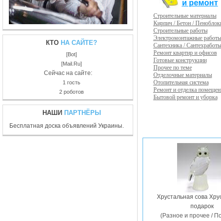
и ремонт
Строительные материалы
Кирпич / Бетон / Пеноблок
Строительные работы
Электромонтажные работ
КТО
НА САЙТЕ?
Сантехника / Сантехработ
Ремонт квартир и офисов
[Bot]
Готовые конструкции
[Mail.Ru]
Прочее по теме
Сейчас на сайте:
Отделочные материалы
Отопительная система
1 гость
Ремонт и отделка помещен
2 роботов
Бытовой ремонт и уборка
НАШИ
ПАРТНЁРЫ
Бесплатная доска объявлений Украины.
Хрустальная сова Хру
подарок
(Разное и прочее / П