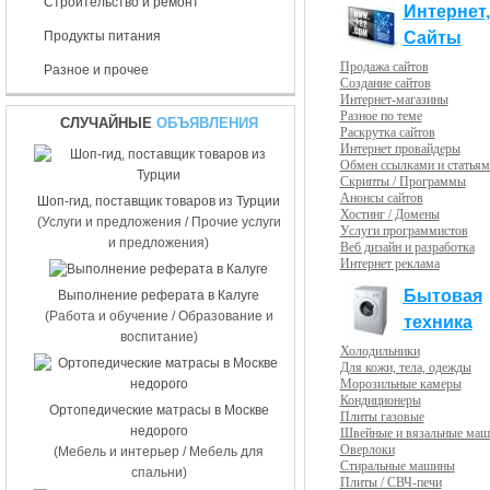
Строительство и ремонт
Интернет,
Сайты
Продукты питания
Продажа сайтов
Разное и прочее
Создание сайтов
Интернет-магазины
Разное по теме
СЛУЧАЙНЫЕ
ОБЪЯВЛЕНИЯ
Раскрутка сайтов
Интернет провайдеры
Обмен ссылками и статьям
Скрипты / Программы
Анонсы сайтов
Шоп-гид, поставщик товаров из Турции
Хостинг / Домены
(Услуги и предложения / Прочие услуги
Услуги программистов
и предложения)
Веб дизайн и разработка
Интернет реклама
Бытовая
Выполнение реферата в Калуге
(Работа и обучение / Образование и
техника
воспитание)
Холодильники
Для кожи, тела, одежды
Морозильные камеры
Кондиционеры
Ортопедические матрасы в Москве
Плиты газовые
недорого
Швейные и вязальные маш
Оверлоки
(Мебель и интерьер / Мебель для
Стиральные машины
спальни)
Плиты / СВЧ-печи