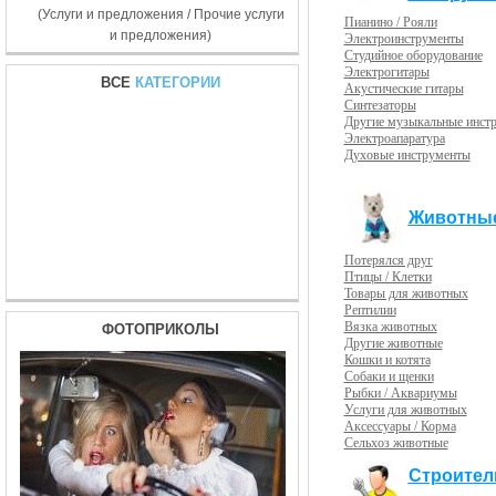
(Услуги и предложения / Прочие услуги
Пианино / Рояли
и предложения)
Электроинструменты
Студийное оборудование
Электрогитары
ВСЕ
КАТЕГОРИИ
Акустические гитары
Синтезаторы
Другие музыкальные инст
Электроапаратура
Духовые инструменты
Животны
Потерялся друг
Птицы / Клетки
Товары для животных
Рептилии
Вязка животных
ФОТОПРИКОЛЫ
Другие животные
Кошки и котята
Собаки и щенки
Рыбки / Аквариумы
Услуги для животных
Аксессуары / Корма
Сельхоз животные
Строител