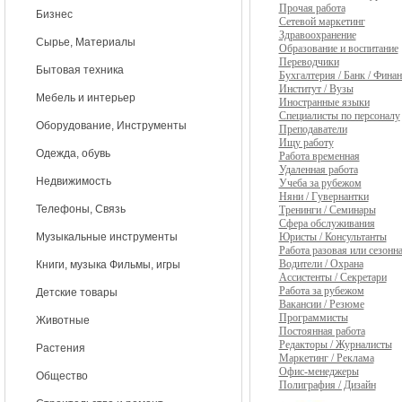
Прочая работа
Бизнес
Сетевой маркетинг
Здравоохранение
Сырье, Материалы
Образование и воспитание
Переводчики
Бытовая техника
Бухгалтерия / Банк / Фина
Институт / Вузы
Мебель и интерьер
Иностранные языки
Специалисты по персоналу
Оборудование, Инструменты
Преподаватели
Ищу работу
Одежда, обувь
Работа временная
Удаленная работа
Недвижимость
Учеба за рубежом
Няни / Гувернантки
Телефоны, Связь
Тренинги / Семинары
Сфера обслуживания
Юристы / Консультанты
Музыкальные инструменты
Работа разовая или сезонн
Водители / Охрана
Книги, музыка Фильмы, игры
Ассистенты / Секретари
Работа за рубежом
Детские товары
Вакансии / Резюме
Программисты
Животные
Постоянная работа
Редакторы / Журналисты
Растения
Маркетинг / Реклама
Офис-менеджеры
Общество
Полиграфия / Дизайн