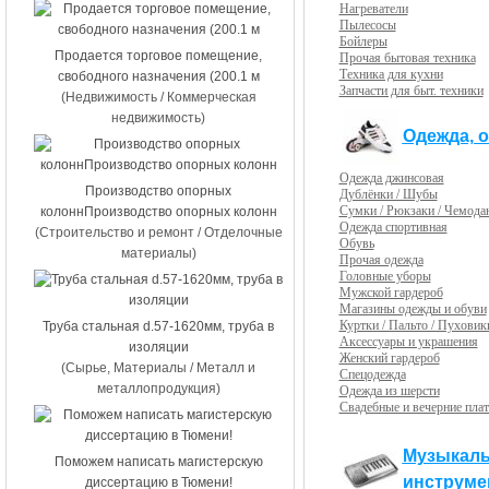
Нагреватели
Пылесосы
Бойлеры
Продается торговое помещение,
Прочая бытовая техника
Техника для кухни
свободного назначения (200.1 м
Запчасти для быт. техники
(Недвижимость / Коммерческая
недвижимость)
Одежда, 
Одежда джинсовая
Производство опорных
Дублёнки / Шубы
Сумки / Рюкзаки / Чемода
колоннПроизводство опорных колонн
Одежда спортивная
(Строительство и ремонт / Отделочные
Обувь
материалы)
Прочая одежда
Головные уборы
Мужской гардероб
Магазины одежды и обуви
Куртки / Пальто / Пуховик
Труба стальная d.57-1620мм, труба в
Аксессуары и украшения
изоляции
Женский гардероб
(Сырье, Материалы / Металл и
Спецодежда
металлопродукция)
Одежда из шерсти
Свадебные и вечерние плат
Музыкал
Поможем написать магистерскую
инструме
диссертацию в Тюмени!