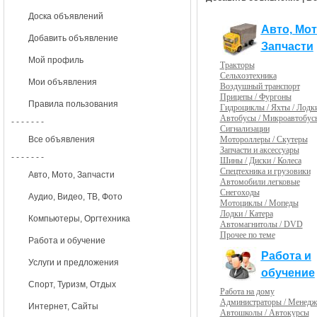
Доска объявлений
Авто, Мот
Добавить объявление
Запчасти
Мой профиль
Тракторы
Сельхозтехника
Мои объявления
Воздушный транспорт
Прицепы / Фургоны
Правила пользования
Гидроциклы / Яхты / Лодк
Автобусы / Микроавтобус
- - - - - - -
Сигнализации
Мотороллеры / Скутеры
Все объявления
Запчасти и аксессуары
- - - - - - -
Шины / Диски / Колеса
Спецтехника и грузовики
Авто, Мото, Запчасти
Автомобили легковые
Снегоходы
Аудио, Видео, ТВ, Фото
Мотоциклы / Мопеды
Лодки / Катера
Компьютеры, Оргтехника
Автомагнитолы / DVD
Прочее по теме
Работа и обучение
Работа и
Услуги и предложения
обучение
Спорт, Туризм, Отдых
Работа на дому
Администраторы / Менед
Интернет, Сайты
Автошколы / Автокурсы