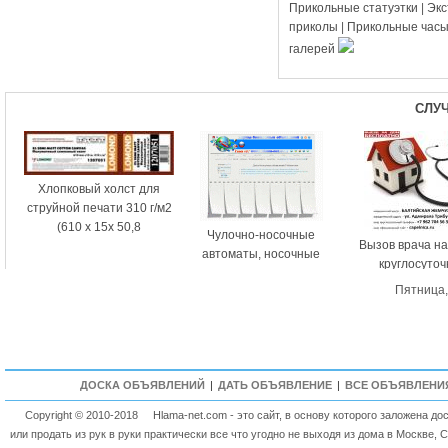
Прикольные статуэтки
|
Эк
приколы
|
Прикольные час
галерей
СЛУ
Хлопковый холст для
струйной печати 310 г/м2
(610 x 15x 50,8
Чулочно-носочные
Вызов врача на
автоматы, носочные
круглосуточ
станки
Пятница,
ДОСКА ОБЪЯВЛЕНИЙ
|
ДАТЬ ОБЪЯВЛЕНИЕ
|
ВСЕ ОБЪЯВЛЕНИ
Copyright © 2010-2018
Hlama-net.com - это сайт, в основу которого заложена д
или продать из рук в руки практически все что угодно не выходя из дома в Москве, 