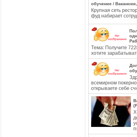
обучение / Вакансии
Крупная сеть ресто
фуд набирает сотру
Пол
одн
Раб
Тема: Получите 722
хотите зарабатыват
До
обу
Здр
всемирном покерном
открываете себе с
В
(
Х
д
у
п