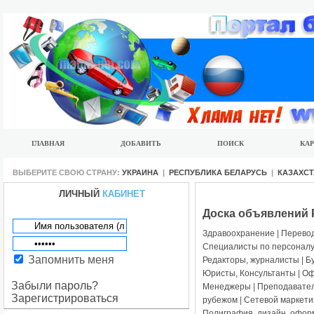
ГЛАВНАЯ
ДОБАВИТЬ
ПОИСК
КАР
ВЫБЕРИТЕ СВОЮ СТРАНУ:
УКРАИНА
|
РЕСПУБЛИКА БЕЛАРУСЬ
|
КАЗАХС
ЛИЧНЫЙ
КАБИНЕТ
Доска объявлений 
Здравоохранение
|
Перево
Специалисты по персонал
Запомнить меня
Редакторы, журналисты
|
Б
Юристы, Консультанты
|
Оф
Забыли пароль?
Менеджеры
|
Преподавате
Зарегистрироваться
рубежом
|
Сетевой маркети
Полиграфия, дизайн, офо