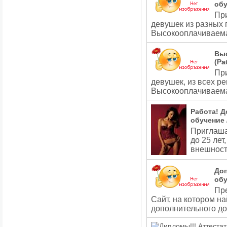
обу
Пр
девушек из разных 
Высокооплачиваем
Выс
(Ра
Пр
девушек, из всех р
Высокооплачиваем
Работа! Д
обучение 
Приглаша
до 25 лет
внешност
До
обу
Пре
Сайт, на котором н
дополнительного д