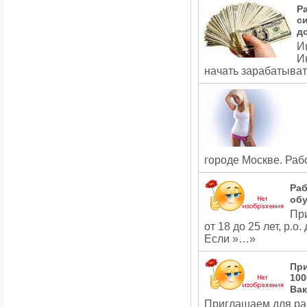
Р
с
д
И
И
начать зарабатыват
городе Москве. Раб
Раб
обу
При
от 18 до 25 лет, р.о
Если »…»
При
100
Вак
Приглашаем для раб