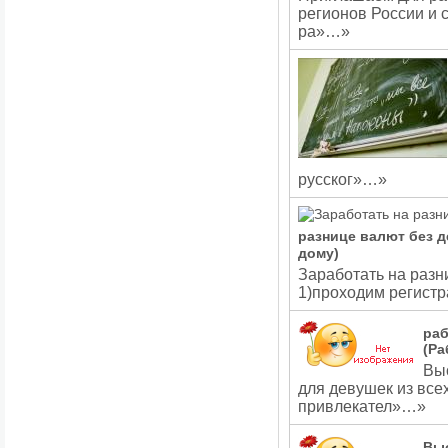
регионов России и
ра»…»
русског»…»
разнице валют без д
дому)
Заработать на разн
1)проходим регистр
раб
(Ра
Вы
для девушек из все
привлекател»…»
Выс