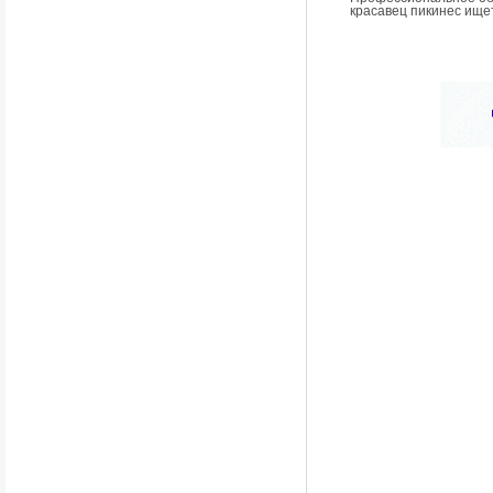
красавец пикинес ище