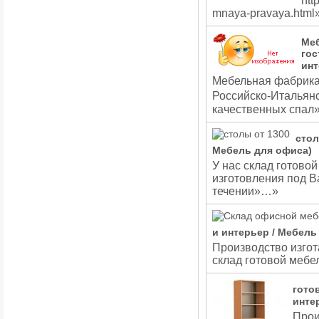
htt
mnaya-pravaya.htm
Меб
гос
инт
Мебельная фабрика
Российско-Итальян
качественных спа
стол
Мебель для офиса)
У нас склад готовой
изготовления под Ва
течении»…»
и интерьер / Мебель
Производство изгот
склад готовой мебе
гото
инте
Прои