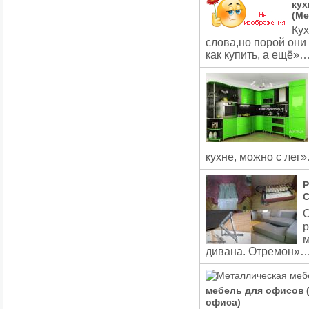
кух
(Ме
Кух
слова,но порой они
как купить, а ещё»
кухне, можно с лег
Р
С
р
м
дивана. Отремон»
мебель для офисов
офиса)