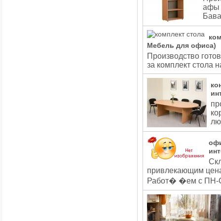
афы 
Бава
ком
Мебель для офиса)
Производство готов
за комплект стола 
ко
ин
пр
ко
лю
офи
инт
Ск
привлекающим цена
Работ� �ем с ПН-С