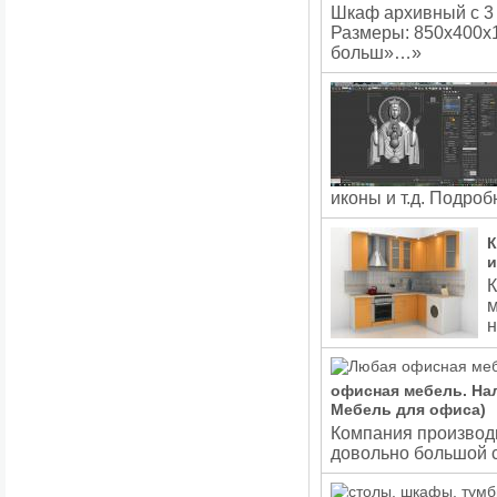
Шкаф архивный с 3 
Размеры: 850х400х
больш»…»
иконы и т.д. Подробн
К
и
К
м
н
офисная мебель. На
Мебель для офиса)
Компания производи
довольно большой с