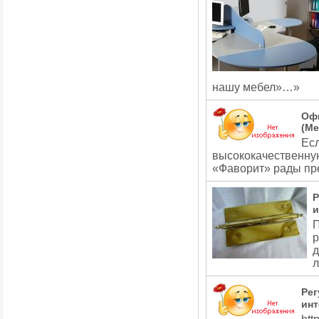
нашу мебел»…»
Офи
(Ме
Ес
высококачественну
«Фаворит» рады п
Р
и
П
р
д
л
Рег
инт