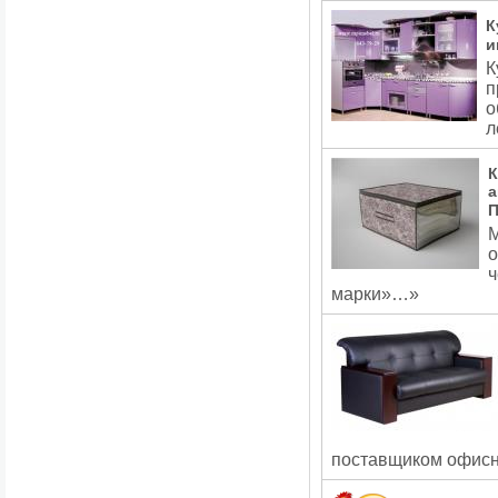
К
и
К
п
о
л
К
а
П
М
о
ч
марки»…»
поставщиком офисн