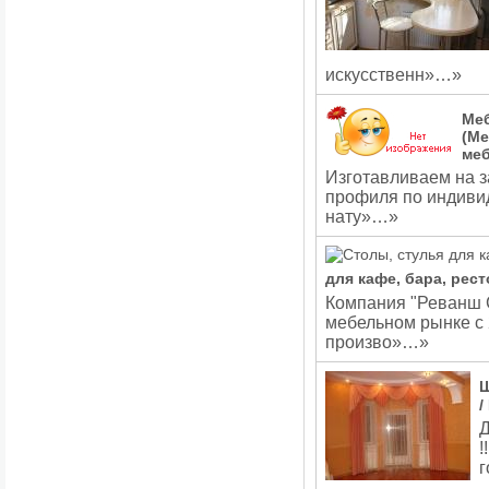
искусственн»…»
Меб
(Ме
меб
Изготавливаем на з
профиля по индивид
нату»…»
для кафе, бара, рес
Компания "Реванш 
мебельном рынке с 
произво»…»
/
Д
!
г