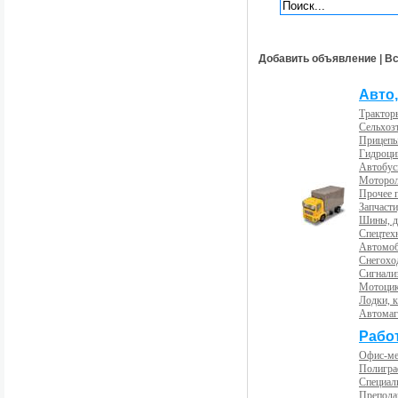
Добавить объявление
|
Вс
Авто,
Трактор
Сельхоз
Прицепы
Гидроци
Автобус
Моторол
Прочее 
Запчасти
Шины, д
Спецтех
Автомоб
Снегохо
Сигнали
Мотоцик
Лодки, к
Автома
Рабо
Офис-м
Полигра
Специал
Препода