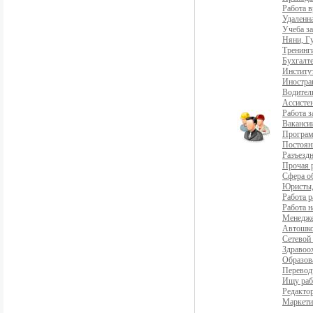
Работа 
Удаленна
Учеба з
Няни, Г
Тренинг
Бухгалте
Институ
Иностра
Водители
Ассистен
Работа 
Ваканси
Програ
Постоян
Разъездн
Прочая 
Сфера о
Юристы,
Работа р
Работа н
Менедж
Автошко
Сетевой
Здравоо
Образов
Перевод
Ищу раб
Редакто
Маркети