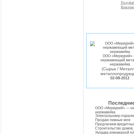
Полуфа
Консерв
ООО «Меркурий»
нержавеющий мета
нержавейка
(Сырье / Металл
металлопродукц
02-09-2012
Последни
ООО «Меркурий» — н
нержавейка
Электрошокер-парали
Продаю пивные кеги
Предлагаем кредитны
Строительство домов,
Укладка клинкерной п