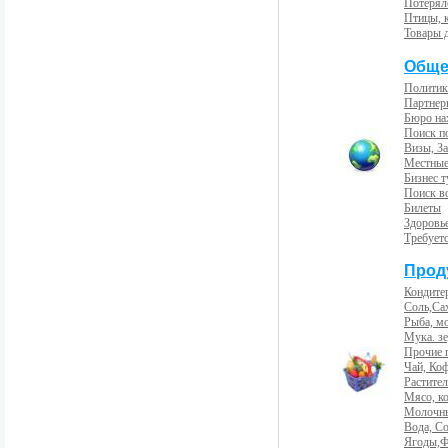
Потерял
Птицы, 
Товары 
Обще
Политик
Партнер
Бюро на
Поиск п
Визы, За
Местные
Бизнес 
Поиск во
Билеты
Здоровь
Требует
Прод
Кондите
Соль,Са
Рыба, м
Мука. з
Прочие 
Чай, Ко
Растите
Мясо, к
Молочны
Вода, С
Ягоды,