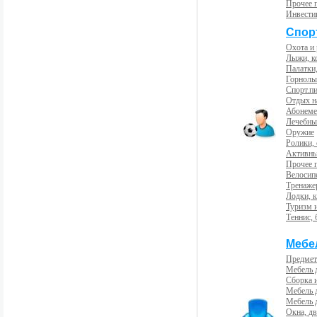
Прочее 
Инвести
Спорт
Охота и
Лыжи, к
Палатки,
Горнолы
Спорт.пи
Отдых н
Абонемен
Лечебны
Оружие
Ролики,
Активны
Прочее 
Велосип
Тренаже
Лодки, к
Туризм 
Теннис, 
Мебе
Предмет
Мебель 
Сборка 
Мебель 
Мебель 
Окна, дв