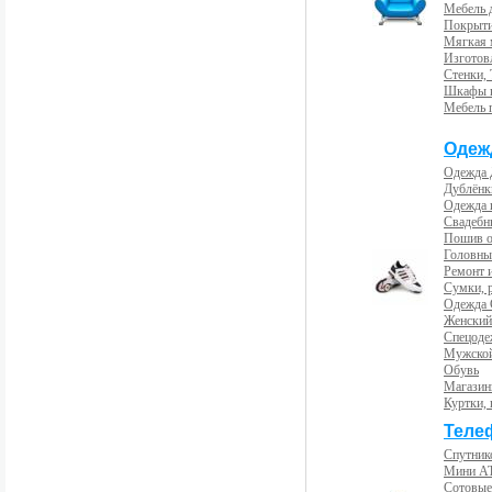
Мебель 
Покрыти
Мягкая 
Изготов
Стенки,
Шкафы 
Мебель 
Одеж
Одежда 
Дублёнк
Одежда 
Свадебны
Пошив 
Головны
Ремонт и
Сумки, 
Одежда 
Женский
Спецоде
Мужской
Обувь
Магазин
Куртки, 
Теле
Спутник
Мини А
Сотовые