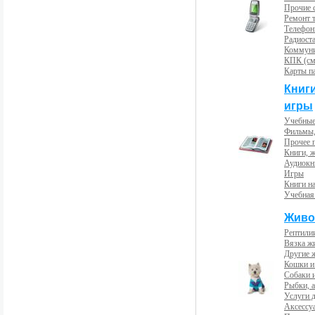
Прочие с
Ремонт 
Телефон
Радиост
Коммун
КПК (см
Карты п
Книг
игры
Учебные
Фильмы,
Прочее 
Книги, 
Аудиокн
Игры
Книги н
Учебная
Живо
Рептили
Вязка ж
Другие 
Кошки и
Собаки 
Рыбки, 
Услуги 
Аксессу