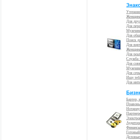
Знак
Утерянн
Женщина
Для др
Для пер
Мужчина
Для общ
Поиск д
Для вир
Женщина
Для реал
Служба 
Для сов
Мужчина
Для сер
Ищу теб
Для инт
Бизн
Бартер, 
Правовы
Нотариу
Партнерс
Электро
Аудиторс
Финансы
Готовый
Деловые