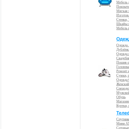
Мебель 
Покрыти
Мягкая 
Изготов
Стенки,
Шкафы 
Мебель 
Одеж
Одежда 
Дублёнк
Одежда 
Свадебны
Пошив 
Головны
Ремонт и
Сумки, 
Одежда 
Женский
Спецоде
Мужской
Обувь
Магазин
Куртки, 
Теле
Спутник
Мини А
Сотовые