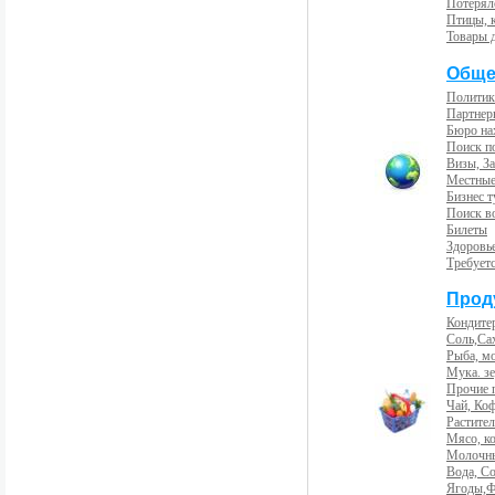
Потерял
Птицы, 
Товары 
Обще
Политик
Партнер
Бюро на
Поиск п
Визы, За
Местные
Бизнес 
Поиск во
Билеты
Здоровь
Требует
Прод
Кондите
Соль,Са
Рыба, м
Мука. з
Прочие 
Чай, Ко
Растите
Мясо, к
Молочны
Вода, С
Ягоды,