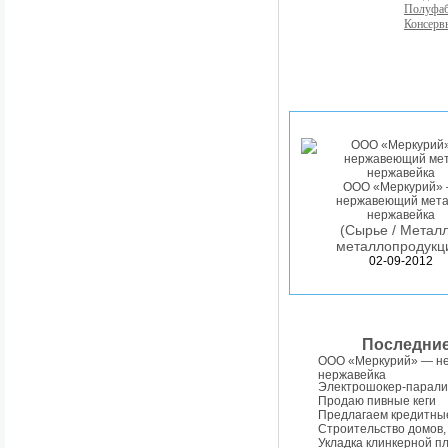
Полуфа
Консерв
ООО «Меркурий»
нержавеющий мета
нержавейка
(Сырье / Металл
металлопродукц
02-09-2012
Последни
ООО «Меркурий» — н
нержавейка
Электрошокер-парали
Продаю пивные кеги
Предлагаем кредитны
Строительство домов,
Укладка клинкерной п