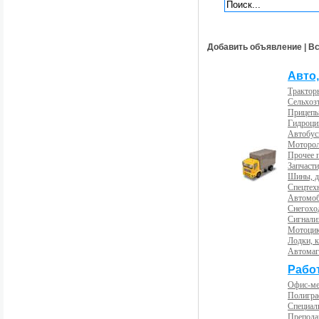
Добавить объявление
|
Вс
Авто,
Трактор
Сельхоз
Прицепы
Гидроци
Автобус
Моторол
Прочее 
Запчасти
Шины, д
Спецтех
Автомоб
Снегохо
Сигнали
Мотоцик
Лодки, к
Автома
Рабо
Офис-м
Полигра
Специал
Препода