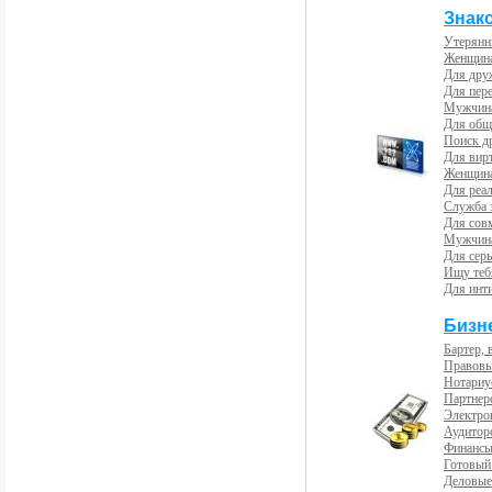
Знак
Утерянн
Женщина
Для др
Для пер
Мужчина
Для общ
Поиск д
Для вир
Женщина
Для реал
Служба 
Для сов
Мужчина
Для сер
Ищу теб
Для инт
Бизн
Бартер, 
Правовы
Нотариу
Партнерс
Электро
Аудиторс
Финансы
Готовый
Деловые