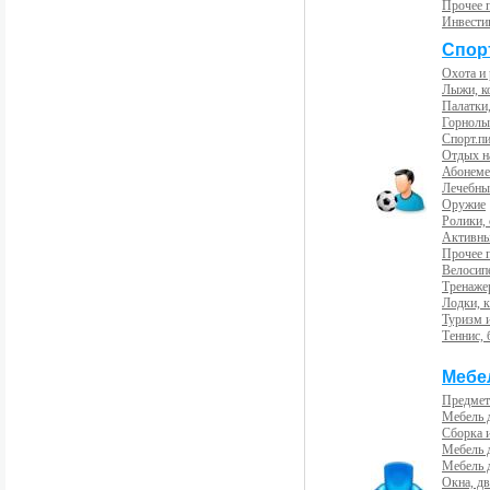
Прочее 
Инвести
Спорт
Охота и
Лыжи, к
Палатки,
Горнолы
Спорт.пи
Отдых н
Абонемен
Лечебны
Оружие
Ролики,
Активны
Прочее 
Велосип
Тренаже
Лодки, к
Туризм 
Теннис, 
Мебе
Предмет
Мебель 
Сборка 
Мебель 
Мебель 
Окна, дв