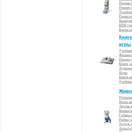
Прочие с
Ремонт 
Телефон
Радиост
Коммун
КПК (см
Карты п
Книг
игры
Учебные
Фильмы,
Прочее 
Книги, 
Аудиокн
Игры
Книги н
Учебная
Живо
Рептили
Вязка ж
Другие 
Кошки и
Собаки 
Рыбки, 
Услуги 
Аксессу