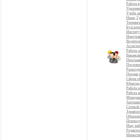
Работа 
Удаленна
Учеба з
Няни, Г
Тренинг
Бухгалте
Институ
Иностра
Водители
Ассистен
Работа 
Ваканси
Програ
Постоян
Разъездн
Прочая 
Сфера о
Юристы,
Работа р
Работа н
Менедж
Автошко
Сетевой
Здравоо
Образов
Перевод
Ищу раб
Редакто
Маркети