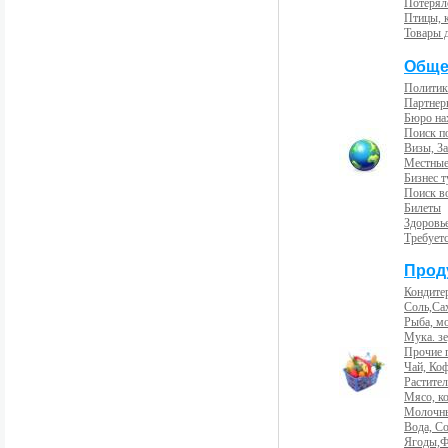
Потерял
Птицы, 
Товары 
Обще
Политик
Партнер
Бюро на
Поиск п
Визы, За
Местные
Бизнес 
Поиск во
Билеты
Здоровь
Требует
Прод
Кондите
Соль,Са
Рыба, м
Мука. з
Прочие 
Чай, Ко
Растите
Мясо, к
Молочны
Вода, С
Ягоды,