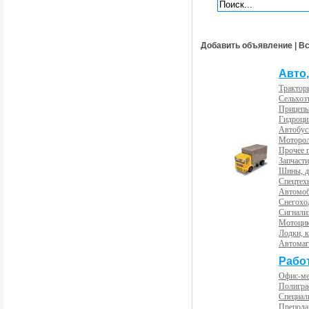
Добавить объявление
|
Вс
Авто,
Трактор
Сельхоз
Прицепы
Гидроци
Автобус
Моторол
Прочее 
Запчасти
Шины, д
Спецтех
Автомоб
Снегохо
Сигнали
Мотоцик
Лодки, к
Автома
Рабо
Офис-м
Полигра
Специал
Препода