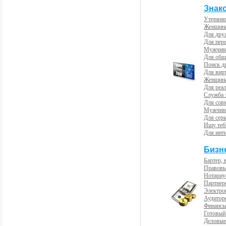
Знак
Утерянн
Женщина
Для др
Для пер
Мужчина
Для общ
Поиск д
Для вир
Женщина
Для реал
Служба 
Для сов
Мужчина
Для сер
Ищу теб
Для инт
Бизн
Бартер, 
Правовы
Нотариу
Партнерс
Электро
Аудиторс
Финансы
Готовый
Деловые