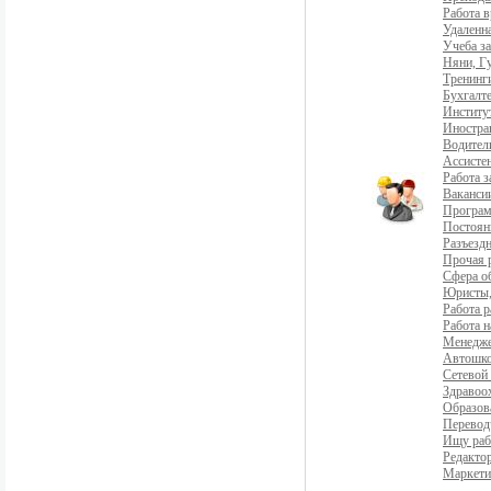
Работа 
Удаленна
Учеба з
Няни, Г
Тренинг
Бухгалте
Институ
Иностра
Водители
Ассистен
Работа 
Ваканси
Програ
Постоян
Разъездн
Прочая 
Сфера о
Юристы,
Работа р
Работа н
Менедж
Автошко
Сетевой
Здравоо
Образов
Перевод
Ищу раб
Редакто
Маркети