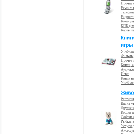
Прочие с
Ремонт 
Телефон
Радиост
Коммун
КПК (см
Карты п
Книг
игры
Учебные
Фильмы,
Прочее 
Книги, 
Аудиокн
Игры
Книги н
Учебная
Живо
Рептили
Вязка ж
Другие 
Кошки и
Собаки 
Рыбки, 
Услуги 
Аксессу