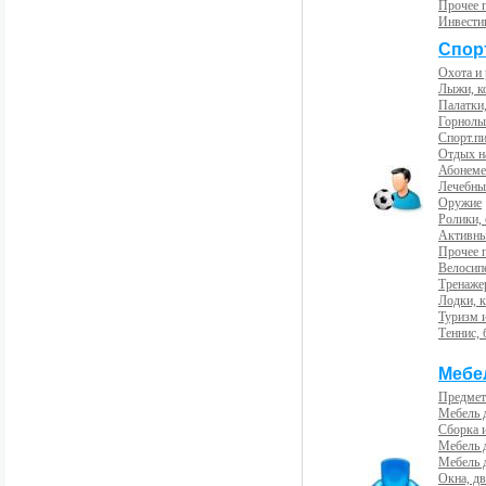
Прочее 
Инвести
Спорт
Охота и
Лыжи, к
Палатки,
Горнолы
Спорт.пи
Отдых н
Абонемен
Лечебны
Оружие
Ролики,
Активны
Прочее 
Велосип
Тренаже
Лодки, к
Туризм 
Теннис, 
Мебе
Предмет
Мебель 
Сборка 
Мебель 
Мебель 
Окна, дв