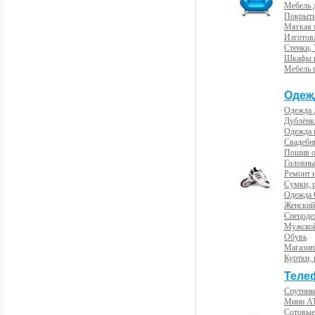
Мебель 
Покрыти
Мягкая 
Изготов
Стенки,
Шкафы 
Мебель 
Одеж
Одежда 
Дублёнк
Одежда 
Свадебны
Пошив 
Головны
Ремонт и
Сумки, 
Одежда 
Женский
Спецоде
Мужской
Обувь
Магазин
Куртки, 
Теле
Спутник
Мини А
Сотовые