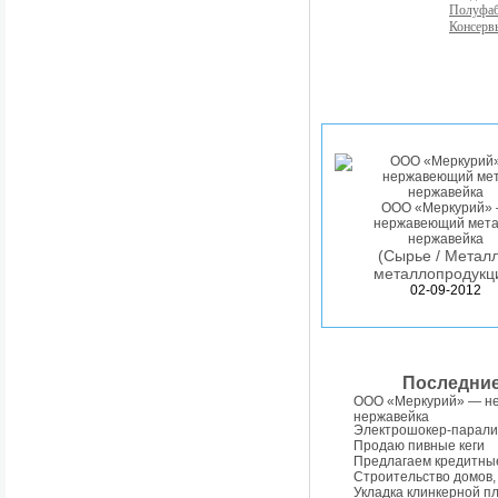
Полуфа
Консерв
ООО «Меркурий»
нержавеющий мета
нержавейка
(Сырье / Металл
металлопродукц
02-09-2012
Последни
ООО «Меркурий» — н
нержавейка
Электрошокер-парали
Продаю пивные кеги
Предлагаем кредитны
Строительство домов,
Укладка клинкерной п