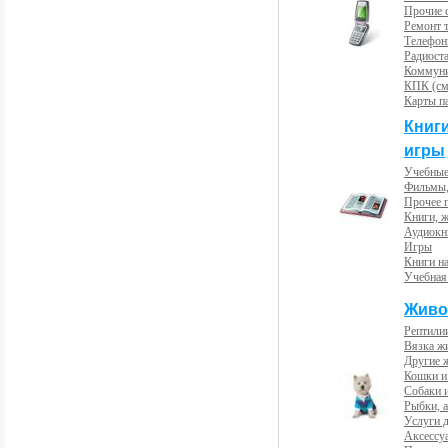
Прочие с
Ремонт 
Телефон
Радиост
Коммун
КПК (см
Карты п
Книг
игры
Учебные
Фильмы,
Прочее 
Книги, 
Аудиокн
Игры
Книги н
Учебная
Живо
Рептили
Вязка ж
Другие 
Кошки и
Собаки 
Рыбки, 
Услуги 
Аксессу