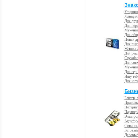
Знак
Утерянн
Женщина
Для др
Для пер
Мужчина
Для общ
Поиск д
Для вир
Женщина
Для реал
Служба 
Для сов
Мужчина
Для сер
Ищу теб
Для инт
Бизн
Бартер, 
Правовы
Нотариу
Партнерс
Электро
Аудиторс
Финансы
Готовый
Деловые