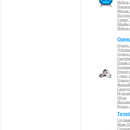
Мебель 
Покрыти
Мягкая 
Изготов
Стенки,
Шкафы 
Мебель 
Одеж
Одежда 
Дублёнк
Одежда 
Свадебны
Пошив 
Головны
Ремонт и
Сумки, 
Одежда 
Женский
Спецоде
Мужской
Обувь
Магазин
Куртки, 
Теле
Спутник
Мини А
Сотовые