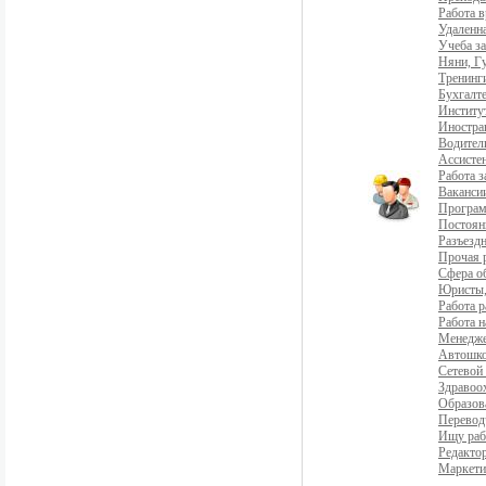
Работа 
Удаленна
Учеба з
Няни, Г
Тренинг
Бухгалте
Институ
Иностра
Водители
Ассистен
Работа 
Ваканси
Програ
Постоян
Разъездн
Прочая 
Сфера о
Юристы,
Работа р
Работа н
Менедж
Автошко
Сетевой
Здравоо
Образов
Перевод
Ищу раб
Редакто
Маркети