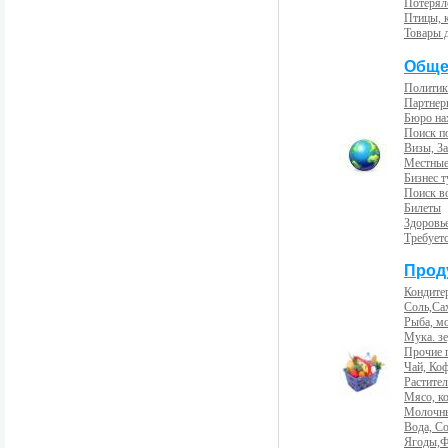
Потерял
Птицы, 
Товары 
Обще
Политик
Партнер
Бюро на
Поиск п
Визы, За
Местные
Бизнес 
Поиск во
Билеты
Здоровь
Требует
Прод
Кондите
Соль,Са
Рыба, м
Мука. з
Прочие 
Чай, Ко
Растите
Мясо, к
Молочны
Вода, С
Ягоды,