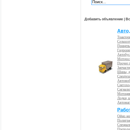
Добавить объявление
|
Вс
Авто,
Трактор
Сельхоз
Прицепы
Гидроци
Автобус
Моторол
Прочее 
Запчасти
Шины, д
Спецтех
Автомоб
Снегохо
Сигнали
Мотоцик
Лодки, к
Автома
Рабо
Офис-м
Полигра
Специал
Препода