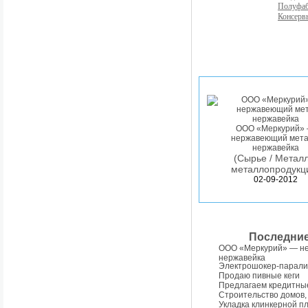
Полуфа
Консерв
ООО «Меркурий»
нержавеющий мета
нержавейка
(Сырье / Металл
металлопродукц
02-09-2012
Последни
ООО «Меркурий» — н
нержавейка
Электрошокер-парали
Продаю пивные кеги
Предлагаем кредитны
Строительство домов,
Укладка клинкерной п