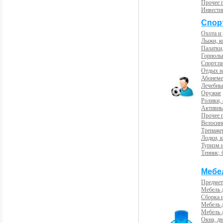
Прочее 
Инвести
Спорт
Охота и
Лыжи, к
Палатки,
Горнолы
Спорт.пи
Отдых н
Абонемен
Лечебны
Оружие
Ролики,
Активны
Прочее 
Велосип
Тренаже
Лодки, к
Туризм 
Теннис, 
Мебе
Предмет
Мебель 
Сборка 
Мебель 
Мебель 
Окна, дв