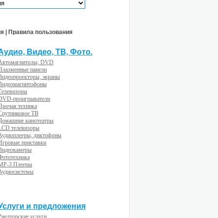
ия
|
Правила пользования
Аудио, Видео, ТВ, Фото.
Автомагнитолы, DVD
Плазменные панели
Видеопроекторы, экраны
Видеомагнитофоны
Телевизоры
DVD-проигрыватели
Прочая техника
Спутниковое ТВ
Домашние кинотеатры
LCD телевизоры
Аудиоплееры, диктофоны
Игровые приставки
Видеокамеры
Фототехника
MP-3 Плееры
Аудиосистемы
Услуги и предложения
Риелторские услуги