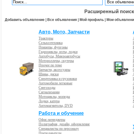
Расширенный поиск
Добавить объявление
|
Все объявления
|
Мой профиль
|
Мои объявлен
Авто, Мото, Запчасти
Тракторы
Сельхозтехника
Прицепы, фургоны
Гидроциклы, яхты, лодки
Автобусы, Микроавтобусы
Мотороллеры, скутеры
Прочее по теме
Запчасти, аксессуары
Шины, диски
Спецтехника и грузовики
Автомобили легковые
Снегоходы
Сигнализации
Мотоциклы, мопеды
Лодки, катера
Автомагнитолы, DVD
Работа и обучение
Офис-менеджеры
Полиграфия, дизайн, оформление
Специалисты по персоналу
Преподаватели