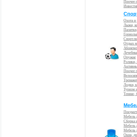
Прочее 
Инвести
Спорт
Охота и
Лыжи, к
Палатки,
Горнолы
Спорт.пи
Отдых н
Абонемен
Лечебны
Оружие
Ролики,
Активны
Прочее 
Велосип
Тренаже
Лодки, к
Туризм 
Теннис, 
Мебе
Предмет
Мебель 
Сборка 
Мебель 
Мебель 
Окна, дв