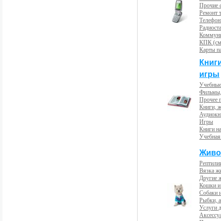
Прочие с
Ремонт 
Телефон
Радиост
Коммун
КПК (см
Карты п
Книг
игры
Учебные
Фильмы,
Прочее 
Книги, 
Аудиокн
Игры
Книги н
Учебная
Живо
Рептили
Вязка ж
Другие 
Кошки и
Собаки 
Рыбки, 
Услуги 
Аксессу