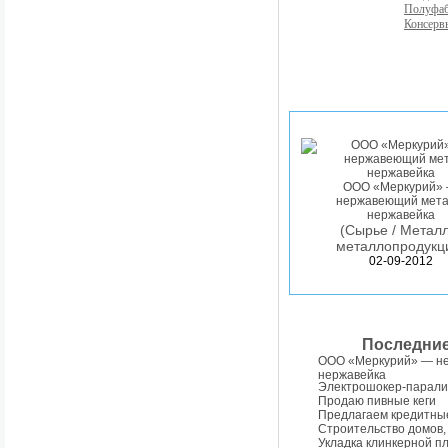
Полуфа
Консерв
ООО «Меркурий»
нержавеющий мета
нержавейка
(Сырье / Металл
металлопродукц
02-09-2012
Последни
ООО «Меркурий» — н
нержавейка
Электрошокер-парали
Продаю пивные кеги
Предлагаем кредитны
Строительство домов,
Укладка клинкерной п