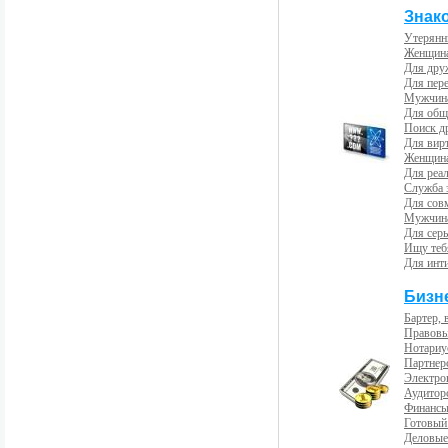
Знак
Утерянн
Женщина
Для др
Для пер
Мужчина
Для общ
Поиск д
Для вир
Женщина
Для реал
Служба 
Для сов
Мужчина
Для сер
Ищу теб
Для инт
Бизн
Бартер, 
Правовы
Нотариу
Партнерс
Электро
Аудиторс
Финансы
Готовый
Деловые