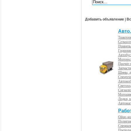
Добавить объявление
|
Вс
Авто,
Трактор
Сельхоз
Прицепы
Гидроци
Автобус
Моторол
Прочее 
Запчасти
Шины, д
Спецтех
Автомоб
Снегохо
Сигнали
Мотоцик
Лодки, к
Автома
Рабо
Офис-м
Полигра
Специал
Препода