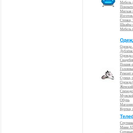
Мебель 
Покрыти
Мягкая 
Изготов
Стенки,
Шкафы 
Мебель 
Одеж
Одежда 
Дублёнк
Одежда 
Свадебны
Пошив 
Головны
Ремонт и
Сумки, 
Одежда 
Женский
Спецоде
Мужской
Обувь
Магазин
Куртки, 
Теле
Спутник
Мини А
Сотовые