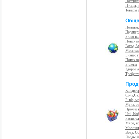
Потерял
Птицы, 
Товары 
Обще
Политик
Партнер
Бюро на
Поиск п
Визы, За
Местные
Бизнес 
Поиск во
Билеты
Здоровь
Требует
Прод
Кондите
Соль,Са
Рыба, м
Мука. з
Прочие 
Чай, Ко
Растите
Мясо, к
Молочны
Вода, С
Ягоды,