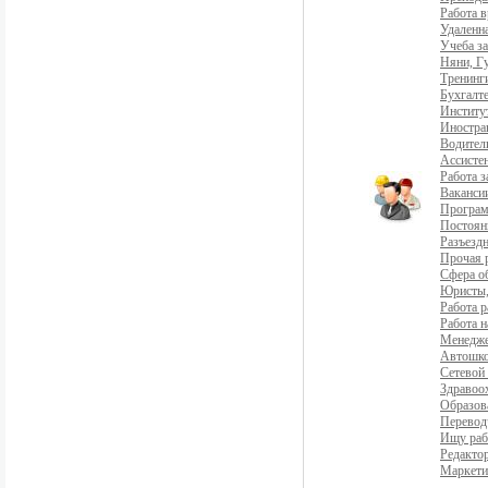
Работа 
Удаленна
Учеба з
Няни, Г
Тренинг
Бухгалте
Институ
Иностра
Водители
Ассистен
Работа 
Ваканси
Програ
Постоян
Разъездн
Прочая 
Сфера о
Юристы,
Работа р
Работа н
Менедж
Автошко
Сетевой
Здравоо
Образов
Перевод
Ищу раб
Редакто
Маркети