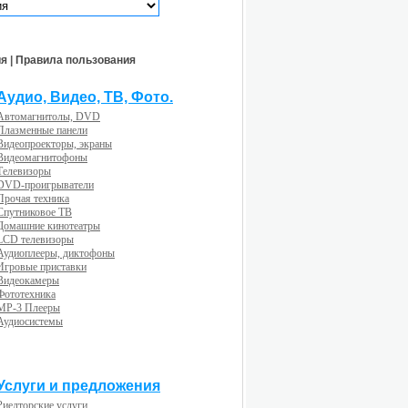
ия
|
Правила пользования
Аудио, Видео, ТВ, Фото.
Автомагнитолы, DVD
Плазменные панели
Видеопроекторы, экраны
Видеомагнитофоны
Телевизоры
DVD-проигрыватели
Прочая техника
Спутниковое ТВ
Домашние кинотеатры
LCD телевизоры
Аудиоплееры, диктофоны
Игровые приставки
Видеокамеры
Фототехника
MP-3 Плееры
Аудиосистемы
Услуги и предложения
Риелторские услуги