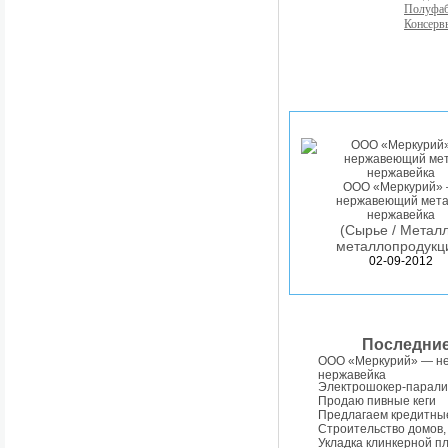
Полуфа
Консерв
ООО «Меркурий»
нержавеющий мета
нержавейка
(Сырье / Металл
металлопродукц
02-09-2012
Последни
ООО «Меркурий» — н
нержавейка
Электрошокер-парали
Продаю пивные кеги
Предлагаем кредитны
Строительство домов,
Укладка клинкерной п