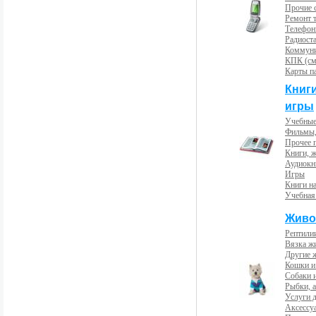
Прочие с
Ремонт 
Телефон
Радиост
Коммун
КПК (см
Карты п
Книг
игры
Учебные
Фильмы,
Прочее 
Книги, 
Аудиокн
Игры
Книги н
Учебная
Живо
Рептили
Вязка ж
Другие 
Кошки и
Собаки 
Рыбки, 
Услуги 
Аксессу