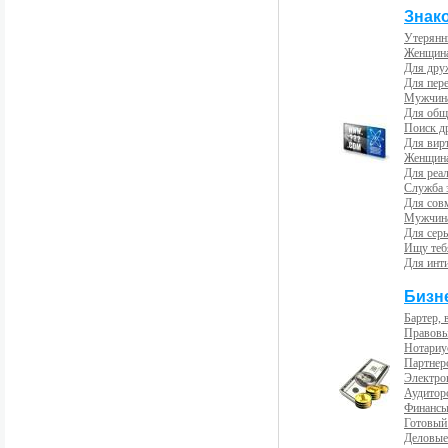
Знак
Утерянн
Женщина
Для др
Для пер
Мужчина
Для общ
Поиск д
Для вир
Женщина
Для реал
Служба 
Для сов
Мужчина
Для сер
Ищу теб
Для инт
Бизн
Бартер, 
Правовы
Нотариу
Партнерс
Электро
Аудиторс
Финансы
Готовый
Деловые