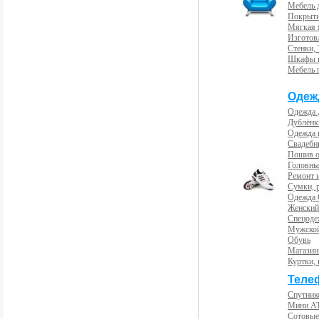
Мебель 
Покрыти
Мягкая 
Изготов
Стенки,
Шкафы 
Мебель 
Одеж
Одежда 
Дублёнк
Одежда 
Свадебны
Пошив 
Головны
Ремонт и
Сумки, 
Одежда 
Женский
Спецоде
Мужской
Обувь
Магазин
Куртки, 
Теле
Спутник
Мини А
Сотовые