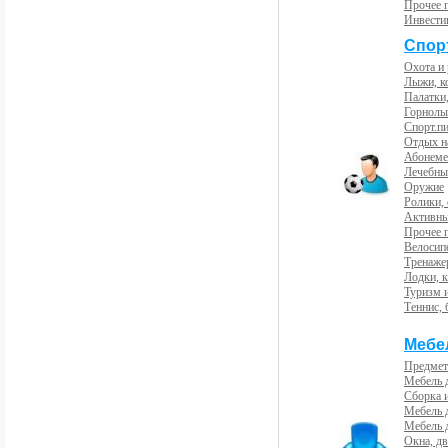
Прочее 
Инвести
Спорт
Охота и
Лыжи, к
Палатки,
Горнолы
Спорт.пи
Отдых н
Абонемен
Лечебны
Оружие
Ролики,
Активны
Прочее 
Велосип
Тренаже
Лодки, к
Туризм 
Теннис, 
Мебе
Предмет
Мебель 
Сборка 
Мебель 
Мебель 
Окна, дв