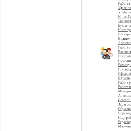
Работа 
Удаленна
Учеба з
Няни, Г
Тренинг
Бухгалте
Институ
Иностра
Водители
Ассистен
Работа 
Ваканси
Програ
Постоян
Разъездн
Прочая 
Сфера о
Юристы,
Работа р
Работа н
Менедж
Автошко
Сетевой
Здравоо
Образов
Перевод
Ищу раб
Редакто
Маркети