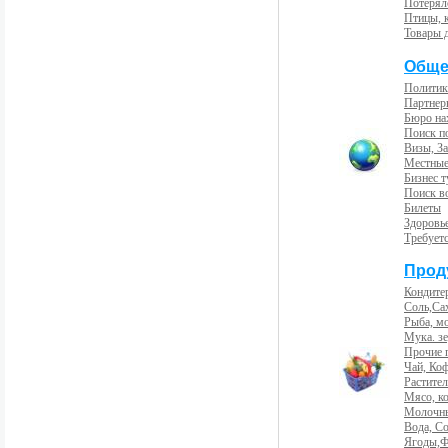
Потерял
Птицы, 
Товары 
Обще
Политик
Партнер
Бюро на
Поиск п
Визы, За
Местные
Бизнес 
Поиск во
Билеты
Здоровь
Требует
Прод
Кондите
Соль,Са
Рыба, м
Мука. з
Прочие 
Чай, Ко
Растите
Мясо, к
Молочны
Вода, С
Ягоды,