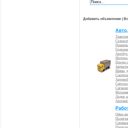
Добавить объявление
|
Вс
Авто,
Трактор
Сельхоз
Прицепы
Гидроци
Автобус
Моторол
Прочее 
Запчасти
Шины, д
Спецтех
Автомоб
Снегохо
Сигнали
Мотоцик
Лодки, к
Автома
Рабо
Офис-м
Полигра
Специал
Препода