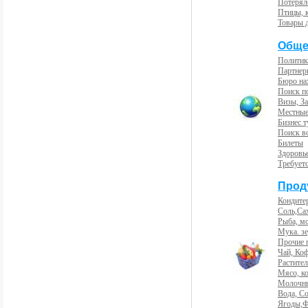
Потерял
Птицы, 
Товары 
Обще
Политик
Партнер
Бюро на
Поиск п
Визы, За
Местные
Бизнес 
Поиск во
Билеты
Здоровь
Требует
Прод
Кондите
Соль,Са
Рыба, м
Мука. з
Прочие 
Чай, Ко
Растите
Мясо, к
Молочны
Вода, С
Ягоды,