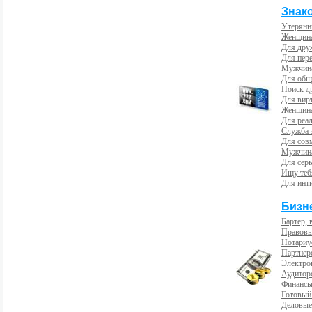
Знак
Утерянн
Женщина
Для др
Для пер
Мужчина
Для общ
Поиск д
Для вир
Женщина
Для реал
Служба 
Для сов
Мужчина
Для сер
Ищу теб
Для инт
Бизн
Бартер, 
Правовы
Нотариу
Партнерс
Электро
Аудиторс
Финансы
Готовый
Деловые