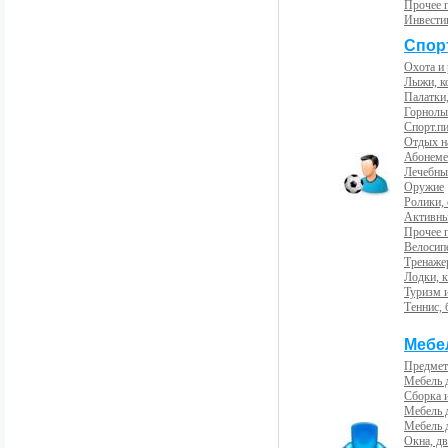
Прочее 
Инвести
Спорт
Охота и
Лыжи, к
Палатки,
Горнолы
Спорт.пи
Отдых н
Абонемен
Лечебны
Оружие
Ролики,
Активны
Прочее 
Велосип
Тренаже
Лодки, к
Туризм 
Теннис, 
Мебе
Предмет
Мебель 
Сборка 
Мебель 
Мебель 
Окна, дв