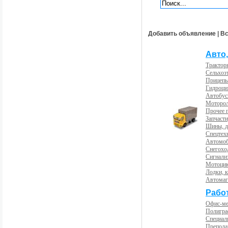
Добавить объявление
|
Вс
Авто,
Трактор
Сельхоз
Прицепы
Гидроци
Автобус
Моторол
Прочее 
Запчасти
Шины, д
Спецтех
Автомоб
Снегохо
Сигнали
Мотоцик
Лодки, к
Автома
Рабо
Офис-м
Полигра
Специал
Препода