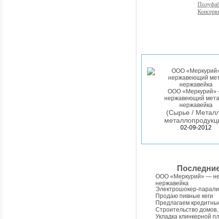
Полуфа
Консерв
ООО «Меркурий»
нержавеющий мета
нержавейка
(Сырье / Металл
металлопродукц
02-09-2012
Последни
ООО «Меркурий» — н
нержавейка
Электрошокер-парали
Продаю пивные кеги
Предлагаем кредитны
Строительство домов,
Укладка клинкерной п