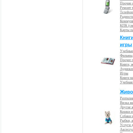
Прочие с
Ремонт 
Телефон
Радиост
Коммун
КПК (см
Карты п
Книг
игры
Учебные
Фильмы,
Прочее 
Книги, 
Аудиокн
Игры
Книги н
Учебная
Живо
Рептили
Вязка ж
Другие 
Кошки и
Собаки 
Рыбки, 
Услуги 
Аксессу