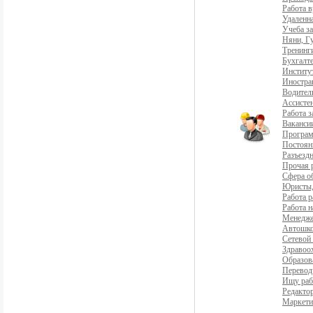
Работа 
Удаленна
Учеба з
Няни, Г
Тренинг
Бухгалте
Институ
Иностра
Водители
Ассистен
Работа 
Ваканси
Програ
Постоян
Разъездн
Прочая 
Сфера о
Юристы,
Работа р
Работа н
Менедж
Автошко
Сетевой
Здравоо
Образов
Перевод
Ищу раб
Редакто
Маркети