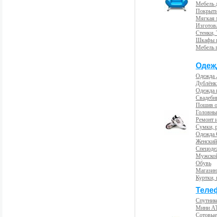
Мебель 
Покрыти
Мягкая 
Изготов
Стенки,
Шкафы 
Мебель 
Одеж
Одежда 
Дублёнк
Одежда 
Свадебны
Пошив 
Головны
Ремонт и
Сумки, 
Одежда 
Женский
Спецоде
Мужской
Обувь
Магазин
Куртки, 
Теле
Спутник
Мини А
Сотовые