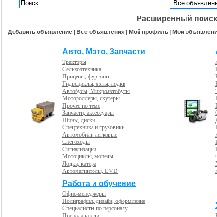
Расширенный поиск
Добавить объявление
|
Все объявления
|
Мой профиль
|
Мои объявлен
Авто, Мото, Запчасти
Тракторы
Сельхозтехника
Прицепы, фургоны
Гидроциклы, яхты, лодки
Автобусы, Микроавтобусы
Мотороллеры, скутеры
Прочее по теме
Запчасти, аксессуары
Шины, диски
Спецтехника и грузовики
Автомобили легковые
Снегоходы
Сигнализации
Мотоциклы, мопеды
Лодки, катера
Автомагнитолы, DVD
Работа и обучение
Офис-менеджеры
Полиграфия, дизайн, оформление
Специалисты по персоналу
Преподаватели