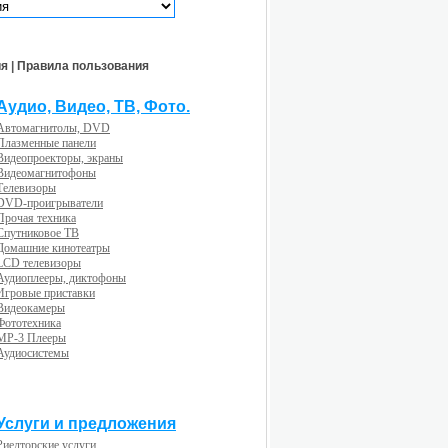
ия
|
Правила пользования
Аудио, Видео, ТВ, Фото.
Автомагнитолы, DVD
Плазменные панели
Видеопроекторы, экраны
Видеомагнитофоны
Телевизоры
DVD-проигрыватели
Прочая техника
Спутниковое ТВ
Домашние кинотеатры
LCD телевизоры
Аудиоплееры, диктофоны
Игровые приставки
Видеокамеры
Фототехника
MP-3 Плееры
Аудиосистемы
Услуги и предложения
Риелторские услуги