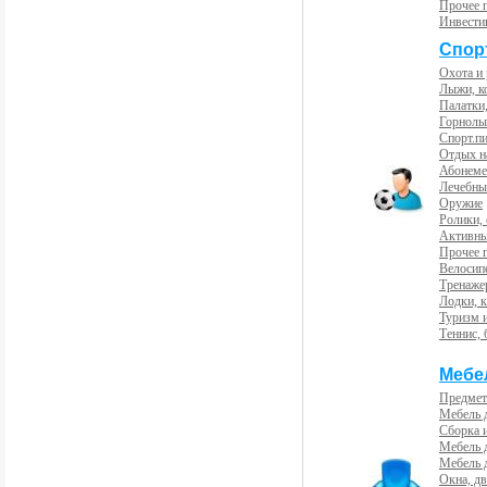
Прочее 
Инвести
Спорт
Охота и
Лыжи, к
Палатки,
Горнолы
Спорт.пи
Отдых н
Абонемен
Лечебны
Оружие
Ролики,
Активны
Прочее 
Велосип
Тренаже
Лодки, к
Туризм 
Теннис, 
Мебе
Предмет
Мебель 
Сборка 
Мебель 
Мебель 
Окна, дв