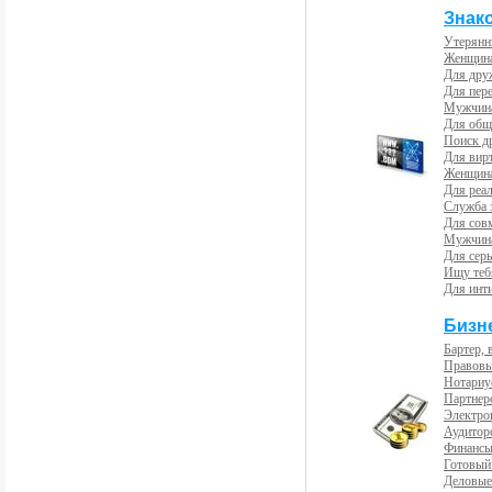
Знак
Утерянн
Женщина
Для др
Для пер
Мужчина
Для общ
Поиск д
Для вир
Женщина
Для реал
Служба 
Для сов
Мужчина
Для сер
Ищу теб
Для инт
Бизн
Бартер, 
Правовы
Нотариу
Партнерс
Электро
Аудиторс
Финансы
Готовый
Деловые