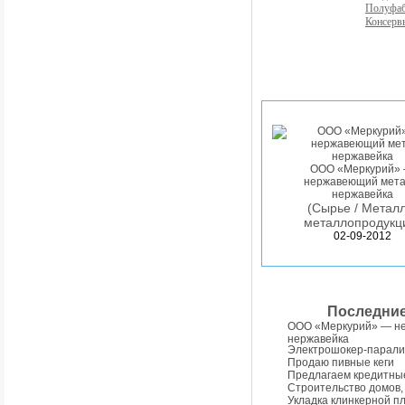
Полуфа
Консерв
ООО «Меркурий»
нержавеющий мета
нержавейка
(Сырье / Металл
металлопродукц
02-09-2012
Последни
ООО «Меркурий» — н
нержавейка
Электрошокер-парали
Продаю пивные кеги
Предлагаем кредитны
Строительство домов,
Укладка клинкерной п