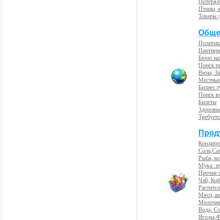
Потерял
Птицы, 
Товары 
Обще
Политик
Партнер
Бюро на
Поиск п
Визы, За
Местные
Бизнес 
Поиск во
Билеты
Здоровь
Требует
Прод
Кондите
Соль,Са
Рыба, м
Мука. з
Прочие 
Чай, Ко
Растите
Мясо, к
Молочны
Вода, С
Ягоды,