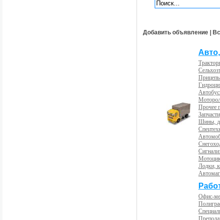
Добавить объявление
|
Вс
Авто,
Трактор
Сельхоз
Прицепы
Гидроци
Автобус
Моторол
Прочее 
Запчасти
Шины, д
Спецтех
Автомоб
Снегохо
Сигнали
Мотоцик
Лодки, к
Автома
Рабо
Офис-м
Полигра
Специал
Препода