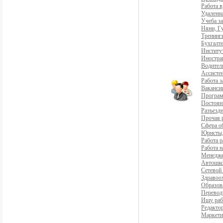
Работа 
Удаленна
Учеба з
Няни, Г
Тренинг
Бухгалте
Институ
Иностра
Водители
Ассистен
Работа 
Ваканси
Програ
Постоян
Разъездн
Прочая 
Сфера о
Юристы,
Работа р
Работа н
Менедж
Автошко
Сетевой
Здравоо
Образов
Перевод
Ищу раб
Редакто
Маркети