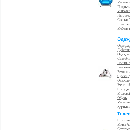
Мебель 
Покрыти
Мягкая 
Изготов
Стенки,
Шкафы 
Мебель 
Одеж
Одежда 
Дублёнк
Одежда 
Свадебны
Пошив 
Головны
Ремонт и
Сумки, 
Одежда 
Женский
Спецоде
Мужской
Обувь
Магазин
Куртки, 
Теле
Спутник
Мини А
Сотовые