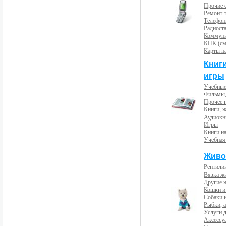
Прочие с
Ремонт 
Телефон
Радиост
Коммун
КПК (см
Карты п
Книг
игры
Учебные
Фильмы,
Прочее 
Книги, 
Аудиокн
Игры
Книги н
Учебная
Живо
Рептили
Вязка ж
Другие 
Кошки и
Собаки 
Рыбки, 
Услуги 
Аксессу