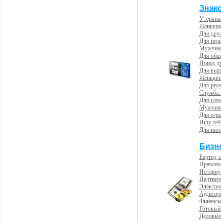
Знак
Утерянн
Женщина
Для др
Для пер
Мужчина
Для общ
Поиск д
Для вир
Женщина
Для реал
Служба 
Для сов
Мужчина
Для сер
Ищу теб
Для инт
Бизн
Бартер, 
Правовы
Нотариу
Партнерс
Электро
Аудиторс
Финансы
Готовый
Деловые