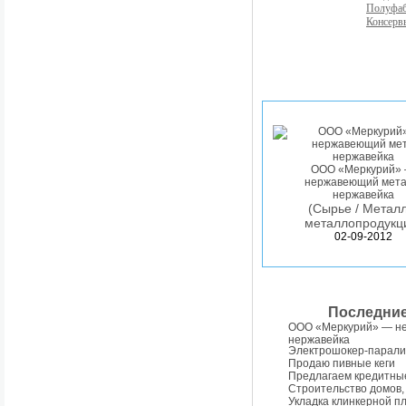
Полуфа
Консерв
ООО «Меркурий»
нержавеющий мета
нержавейка
(Сырье / Металл
металлопродукц
02-09-2012
Последни
ООО «Меркурий» — н
нержавейка
Электрошокер-парали
Продаю пивные кеги
Предлагаем кредитны
Строительство домов,
Укладка клинкерной п