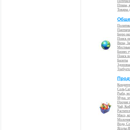
Потерял
Птицы, 
Товары 
Обще
Политик
Партнер
Бюро на
Поиск п
Визы, За
Местные
Бизнес 
Поиск во
Билеты
Здоровь
Требует
Прод
Кондите
Соль,Са
Рыба, м
Мука. з
Прочие 
Чай, Ко
Растите
Мясо, к
Молочны
Вода, С
Ягоды,