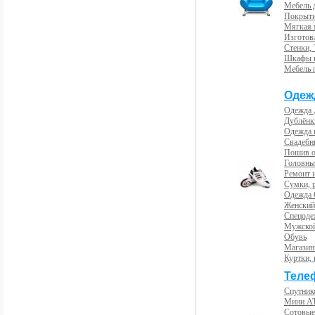
Мебель 
Покрыти
Мягкая 
Изготов
Стенки,
Шкафы 
Мебель 
Одеж
Одежда 
Дублёнк
Одежда 
Свадебны
Пошив 
Головны
Ремонт и
Сумки, 
Одежда 
Женский
Спецоде
Мужской
Обувь
Магазин
Куртки, 
Теле
Спутник
Мини А
Сотовые