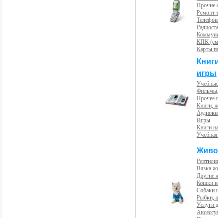
Прочие с
Ремонт 
Телефон
Радиост
Коммун
КПК (см
Карты п
Книг
игры
Учебные
Фильмы,
Прочее 
Книги, 
Аудиокн
Игры
Книги н
Учебная
Живо
Рептили
Вязка ж
Другие 
Кошки и
Собаки 
Рыбки, 
Услуги 
Аксессу