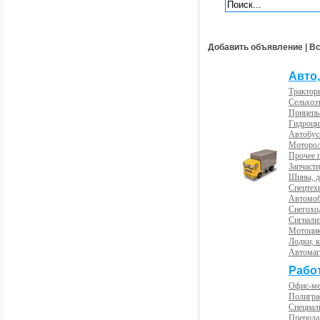
Добавить объявление
|
Вс
Авто,
Трактор
Сельхоз
Прицепы
Гидроци
Автобус
Моторол
Прочее 
Запчасти
Шины, д
Спецтех
Автомоб
Снегохо
Сигнали
Мотоцик
Лодки, к
Автома
Рабо
Офис-м
Полигра
Специал
Препода