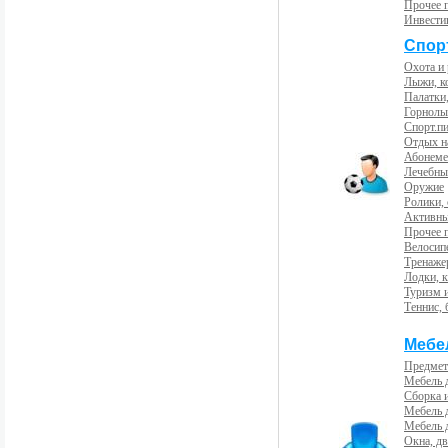
Прочее 
Инвести
Спорт
Охота и
Лыжи, к
Палатки,
Горнолы
Спорт.пи
Отдых н
Абонемен
Лечебны
Оружие
Ролики,
Активны
Прочее 
Велосип
Тренаже
Лодки, к
Туризм 
Теннис, 
Мебе
Предмет
Мебель 
Сборка 
Мебель 
Мебель 
Окна, дв