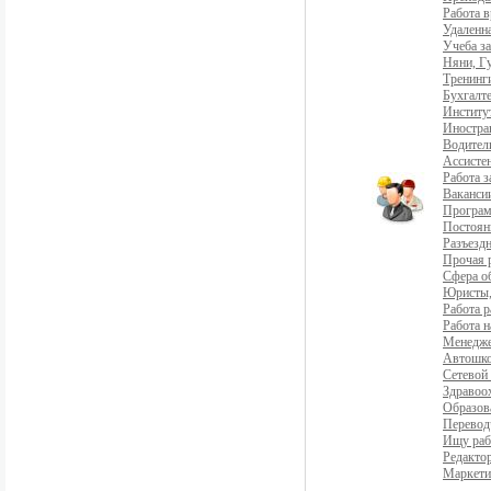
Работа 
Удаленна
Учеба з
Няни, Г
Тренинг
Бухгалте
Институ
Иностра
Водители
Ассистен
Работа 
Ваканси
Програ
Постоян
Разъездн
Прочая 
Сфера о
Юристы,
Работа р
Работа н
Менедж
Автошко
Сетевой
Здравоо
Образов
Перевод
Ищу раб
Редакто
Маркети