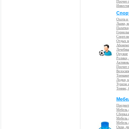
Прочее 
Инвести
Спорт
Охота и
Лыжи, к
Палатки,
Горнолы
Спорт.пи
Отдых н
Абонемен
Лечебны
Оружие
Ролики,
Активны
Прочее 
Велосип
Тренаже
Лодки, к
Туризм 
Теннис, 
Мебе
Предмет
Мебель 
Сборка 
Мебель 
Мебель 
Окна, дв