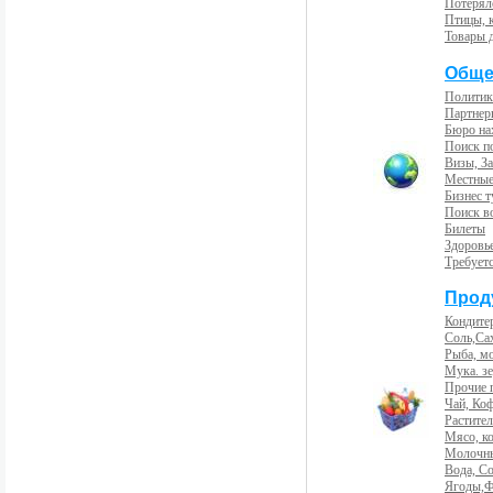
Потерял
Птицы, 
Товары 
Обще
Политик
Партнер
Бюро на
Поиск п
Визы, За
Местные
Бизнес 
Поиск во
Билеты
Здоровь
Требует
Прод
Кондите
Соль,Са
Рыба, м
Мука. з
Прочие 
Чай, Ко
Растите
Мясо, к
Молочны
Вода, С
Ягоды,