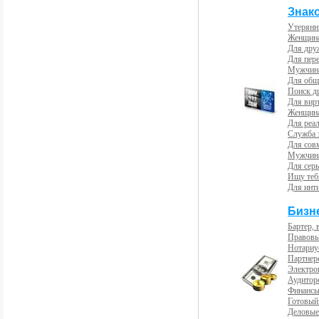
Знак
Утерянн
Женщина
Для др
Для пер
Мужчина
Для общ
Поиск д
Для вир
Женщина
Для реал
Служба 
Для сов
Мужчина
Для сер
Ищу теб
Для инт
Бизн
Бартер, 
Правовы
Нотариу
Партнерс
Электро
Аудиторс
Финансы
Готовый
Деловые