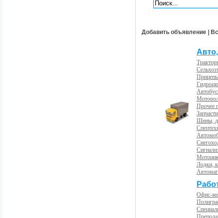
Добавить объявление
|
Вс
Авто,
Трактор
Сельхоз
Прицепы
Гидроци
Автобус
Моторол
Прочее 
Запчасти
Шины, д
Спецтех
Автомоб
Снегохо
Сигнали
Мотоцик
Лодки, к
Автома
Рабо
Офис-м
Полигра
Специал
Препода