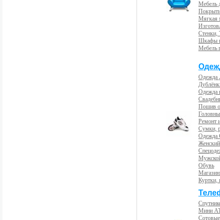
Мебель 
Покрыти
Мягкая 
Изготов
Стенки,
Шкафы 
Мебель 
Одеж
Одежда 
Дублёнк
Одежда 
Свадебны
Пошив 
Головны
Ремонт и
Сумки, 
Одежда 
Женский
Спецоде
Мужской
Обувь
Магазин
Куртки, 
Теле
Спутник
Мини А
Сотовые