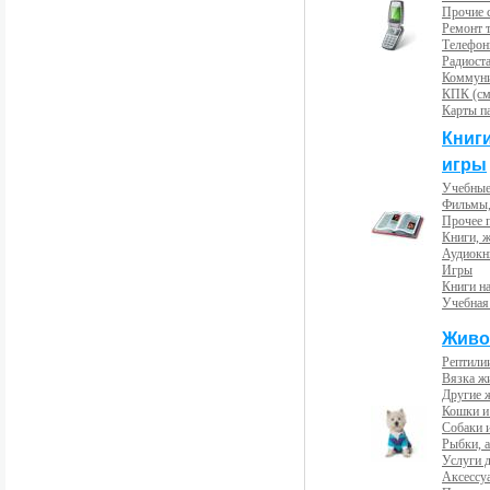
Прочие с
Ремонт 
Телефон
Радиост
Коммун
КПК (см
Карты п
Книг
игры
Учебные
Фильмы,
Прочее 
Книги, 
Аудиокн
Игры
Книги н
Учебная
Живо
Рептили
Вязка ж
Другие 
Кошки и
Собаки 
Рыбки, 
Услуги 
Аксессу