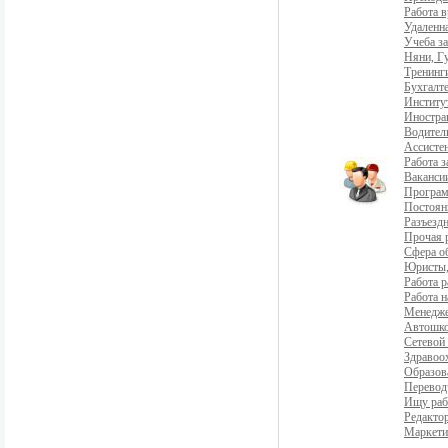
Работа 
Удаленна
Учеба з
Няни, Г
Тренинг
Бухгалте
Институ
Иностра
Водители
Ассистен
Работа 
Ваканси
Програ
Постоян
Разъездн
Прочая 
Сфера о
Юристы,
Работа р
Работа н
Менедж
Автошко
Сетевой
Здравоо
Образов
Перевод
Ищу раб
Редакто
Маркети