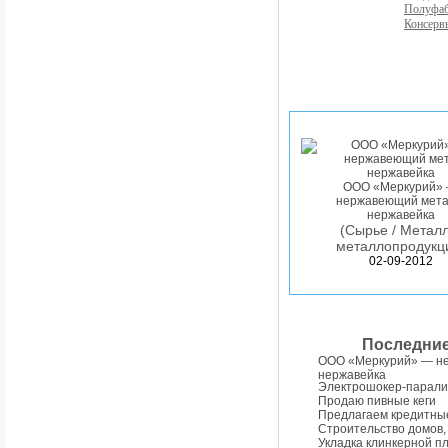
Полуфа
Консерв
ООО «Меркурий»
нержавеющий мета
нержавейка
(Сырье / Металл
металлопродукц
02-09-2012
Последни
ООО «Меркурий» — н
нержавейка
Электрошокер-парали
Продаю пивные кеги
Предлагаем кредитны
Строительство домов,
Укладка клинкерной п