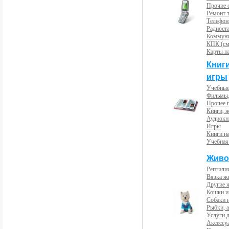
Прочие с
Ремонт 
Телефон
Радиост
Коммун
КПК (см
Карты п
Книг
игры
Учебные
Фильмы,
Прочее 
Книги, 
Аудиокн
Игры
Книги н
Учебная
Живо
Рептили
Вязка ж
Другие 
Кошки и
Собаки 
Рыбки, 
Услуги 
Аксессу