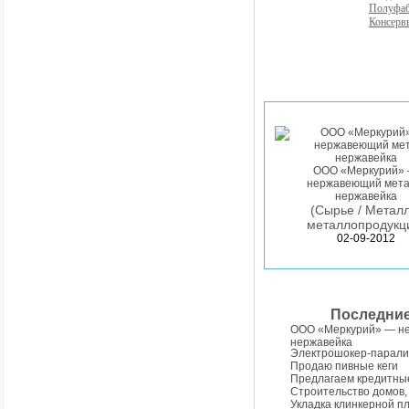
Полуфа
Консерв
ООО «Меркурий»
нержавеющий мета
нержавейка
(Сырье / Металл
металлопродукц
02-09-2012
Последни
ООО «Меркурий» — н
нержавейка
Электрошокер-парали
Продаю пивные кеги
Предлагаем кредитны
Строительство домов,
Укладка клинкерной п