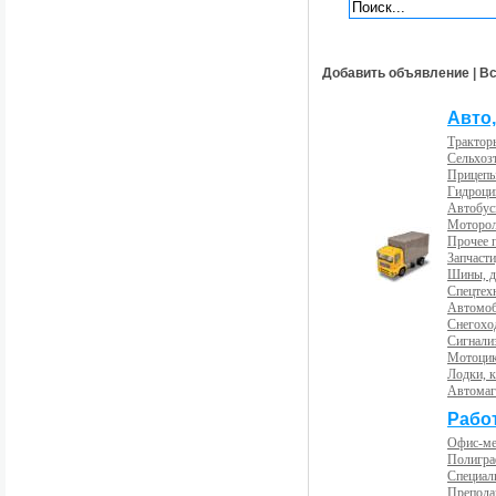
Добавить объявление
|
Вс
Авто,
Трактор
Сельхоз
Прицепы
Гидроци
Автобус
Моторол
Прочее 
Запчасти
Шины, д
Спецтех
Автомоб
Снегохо
Сигнали
Мотоцик
Лодки, к
Автома
Рабо
Офис-м
Полигра
Специал
Препода