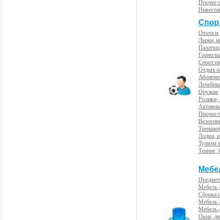
Прочее 
Инвести
Спорт
Охота и
Лыжи, к
Палатки,
Горнолы
Спорт.пи
Отдых н
Абонемен
Лечебны
Оружие
Ролики,
Активны
Прочее 
Велосип
Тренаже
Лодки, к
Туризм 
Теннис, 
Мебе
Предмет
Мебель 
Сборка 
Мебель 
Мебель 
Окна, дв