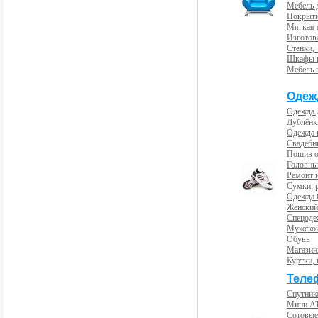
Мебель 
Покрыти
Мягкая 
Изготов
Стенки,
Шкафы 
Мебель 
Одеж
Одежда 
Дублёнк
Одежда 
Свадебны
Пошив 
Головны
Ремонт и
Сумки, 
Одежда 
Женский
Спецоде
Мужской
Обувь
Магазин
Куртки, 
Теле
Спутник
Мини А
Сотовые