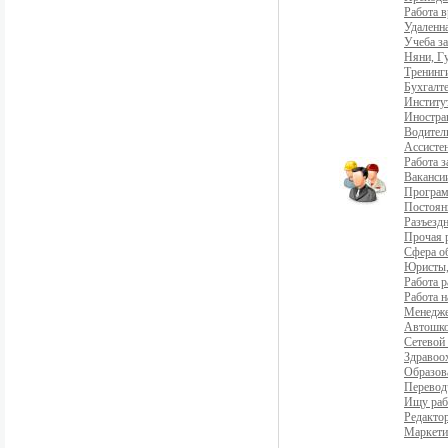
Работа 
Удаленна
Учеба з
Няни, Г
Тренинг
Бухгалте
Институ
Иностра
Водители
Ассистен
Работа 
Ваканси
Програ
Постоян
Разъездн
Прочая 
Сфера о
Юристы,
Работа р
Работа н
Менедж
Автошко
Сетевой
Здравоо
Образов
Перевод
Ищу раб
Редакто
Маркети