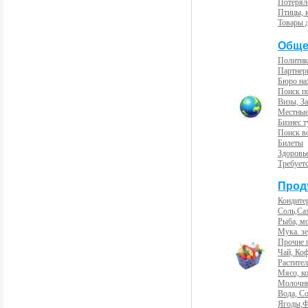
Потерял
Птицы, 
Товары 
Обще
Политик
Партнер
Бюро на
Поиск п
Визы, За
Местные
Бизнес 
Поиск во
Билеты
Здоровь
Требует
Прод
Кондите
Соль,Са
Рыба, м
Мука. з
Прочие 
Чай, Ко
Растите
Мясо, к
Молочны
Вода, С
Ягоды,