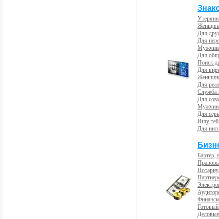
Знак
Утерянн
Женщина
Для др
Для пер
Мужчина
Для общ
Поиск д
Для вир
Женщина
Для реал
Служба 
Для сов
Мужчина
Для сер
Ищу теб
Для инт
Бизн
Бартер, 
Правовы
Нотариу
Партнерс
Электро
Аудиторс
Финансы
Готовый
Деловые