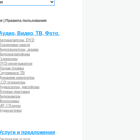
ия
|
Правила пользования
Аудио, Видео, ТВ, Фото.
Автомагнитолы, DVD
Плазменные панели
Видеопроекторы, экраны
Видеомагнитофоны
Телевизоры
DVD-проигрыватели
Прочая техника
Спутниковое ТВ
Домашние кинотеатры
LCD телевизоры
Аудиоплееры, диктофоны
Игровые приставки
Видеокамеры
Фототехника
MP-3 Плееры
Аудиосистемы
Услуги и предложения
Риелторские услуги