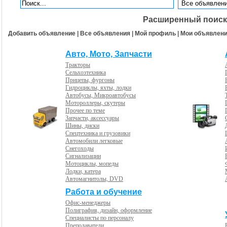
Расширенный поиск
Добавить объявление
|
Все объявления
|
Мой профиль
|
Мои объявлен
Авто, Мото, Запчасти
Тракторы
Сельхозтехника
Прицепы, фургоны
Гидроциклы, яхты, лодки
Автобусы, Микроавтобусы
Мотороллеры, скутеры
Прочее по теме
Запчасти, аксессуары
Шины, диски
Спецтехника и грузовики
Автомобили легковые
Снегоходы
Сигнализации
Мотоциклы, мопеды
Лодки, катера
Автомагнитолы, DVD
Работа и обучение
Офис-менеджеры
Полиграфия, дизайн, оформление
Специалисты по персоналу
Преподаватели