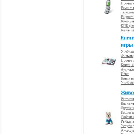
Прочие с
Ремонт 
Телефон
Радиост
Коммун
КПК (см
Карты п
Книг
игры
Учебные
Фильмы,
Прочее 
Книги, 
Аудиокн
Игры
Книги н
Учебная
Живо
Рептили
Вязка ж
Другие 
Кошки и
Собаки 
Рыбки, 
Услуги 
Аксессу