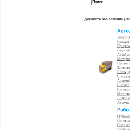
Добавить объявление
|
Вс
Авто,
Трактор
Сельхоз
Прицепы
Гидроци
Автобус
Моторол
Прочее 
Запчасти
Шины, д
Спецтех
Автомоб
Снегохо
Сигнали
Мотоцик
Лодки, к
Автома
Рабо
Офис-м
Полигра
Специал
Препода