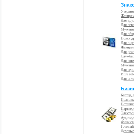
Знак
Утерянн
Женщина
Для др
Для пер
Мужчина
Для общ
Поиск д
Для вир
Женщина
Для реал
Служба 
Для сов
Мужчина
Для сер
Ищу теб
Для инт
Бизн
Бартер, 
Правовы
Нотариу
Партнерс
Электро
Аудиторс
Финансы
Готовый
Деловые