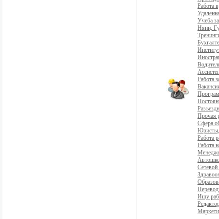
Работа 
Удаленна
Учеба з
Няни, Г
Тренинг
Бухгалте
Институ
Иностра
Водители
Ассистен
Работа 
Ваканси
Програ
Постоян
Разъездн
Прочая 
Сфера о
Юристы,
Работа р
Работа н
Менедж
Автошко
Сетевой
Здравоо
Образов
Перевод
Ищу раб
Редакто
Маркети