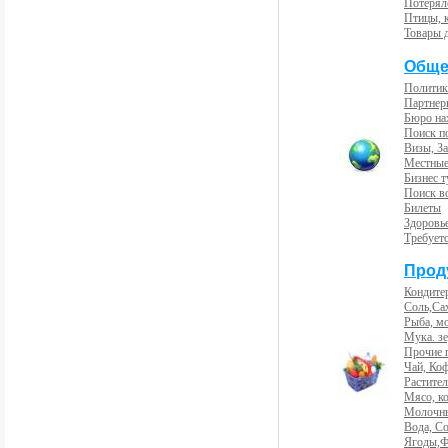
Потерял
Птицы, 
Товары 
Обще
Политик
Партнер
Бюро на
Поиск п
Визы, За
Местные
Бизнес 
Поиск во
Билеты
Здоровь
Требует
Прод
Кондите
Соль,Са
Рыба, м
Мука. з
Прочие 
Чай, Ко
Растите
Мясо, к
Молочны
Вода, С
Ягоды,