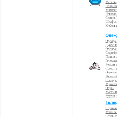
Мебель 
Покрыти
Мягкая 
Изготов
Стенки,
Шкафы 
Мебель 
Одеж
Одежда 
Дублёнк
Одежда 
Свадебны
Пошив 
Головны
Ремонт и
Сумки, 
Одежда 
Женский
Спецоде
Мужской
Обувь
Магазин
Куртки, 
Теле
Спутник
Мини А
Сотовые