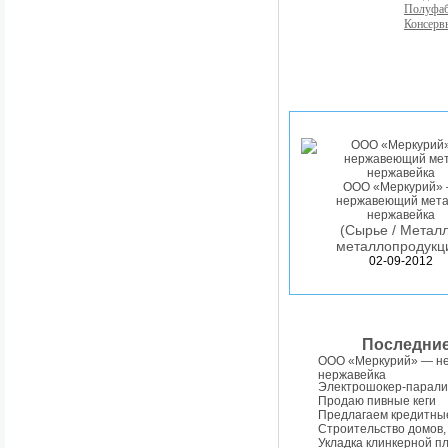
Полуфа
Консерв
ООО «Меркурий»
нержавеющий мета
нержавейка
(Сырье / Металл
металлопродукц
02-09-2012
Последни
ООО «Меркурий» — н
нержавейка
Электрошокер-парали
Продаю пивные кеги
Предлагаем кредитны
Строительство домов,
Укладка клинкерной п