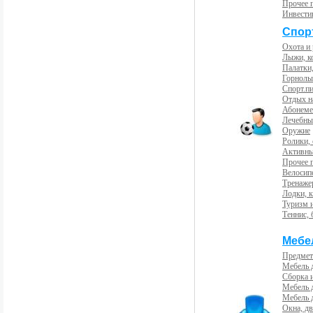
Прочее 
Инвести
Спорт
Охота и
Лыжи, к
Палатки,
Горнолы
Спорт.пи
Отдых н
Абонемен
Лечебны
Оружие
Ролики,
Активны
Прочее 
Велосип
Тренаже
Лодки, к
Туризм 
Теннис, 
Мебе
Предмет
Мебель 
Сборка 
Мебель 
Мебель 
Окна, дв