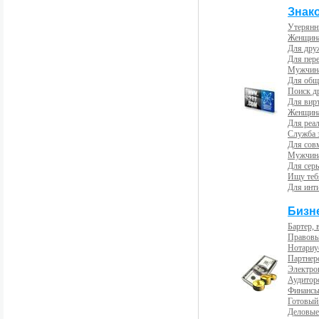
Знак
Утерянн
Женщина
Для др
Для пер
Мужчина
Для общ
Поиск д
Для вир
Женщина
Для реал
Служба 
Для сов
Мужчина
Для сер
Ищу теб
Для инт
Бизн
Бартер, 
Правовы
Нотариу
Партнерс
Электро
Аудиторс
Финансы
Готовый
Деловые