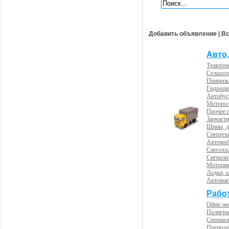
Добавить объявление
|
Вс
Авто,
Трактор
Сельхоз
Прицепы
Гидроци
Автобус
Моторол
Прочее 
Запчасти
Шины, д
Спецтех
Автомоб
Снегохо
Сигнали
Мотоцик
Лодки, к
Автома
Рабо
Офис-м
Полигра
Специал
Препода