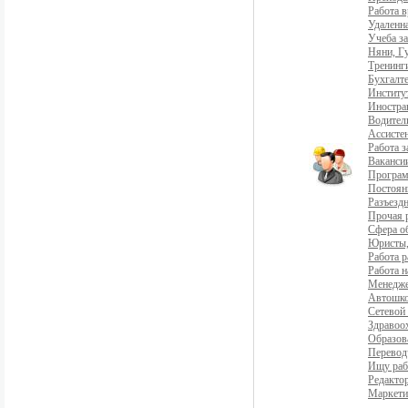
Работа 
Удаленна
Учеба з
Няни, Г
Тренинг
Бухгалте
Институ
Иностра
Водители
Ассистен
Работа 
Ваканси
Програ
Постоян
Разъездн
Прочая 
Сфера о
Юристы,
Работа р
Работа н
Менедж
Автошко
Сетевой
Здравоо
Образов
Перевод
Ищу раб
Редакто
Маркети