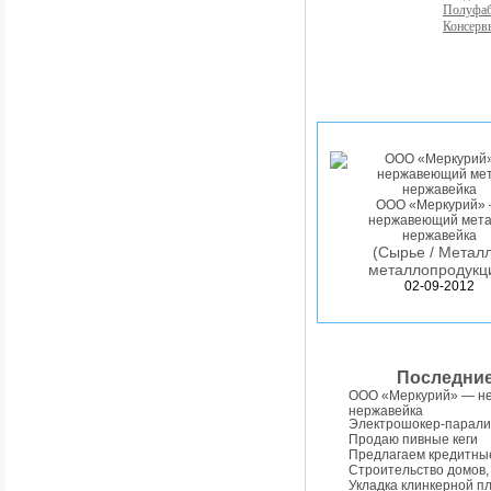
Полуфа
Консерв
ООО «Меркурий»
нержавеющий мета
нержавейка
(Сырье / Металл
металлопродукц
02-09-2012
Последни
ООО «Меркурий» — н
нержавейка
Электрошокер-парали
Продаю пивные кеги
Предлагаем кредитны
Строительство домов,
Укладка клинкерной п