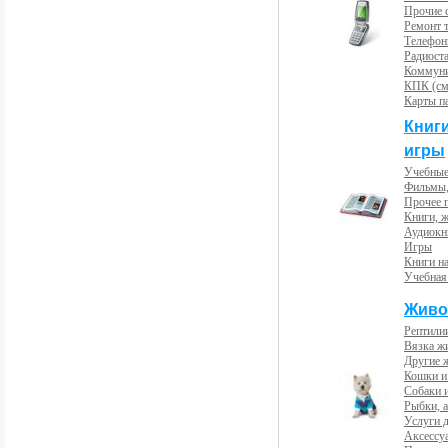
Прочие с
Ремонт 
Телефон
Радиост
Коммун
КПК (см
Карты п
Книг
игры
Учебные
Фильмы,
Прочее 
Книги, 
Аудиокн
Игры
Книги н
Учебная
Живо
Рептили
Вязка ж
Другие 
Кошки и
Собаки 
Рыбки, 
Услуги 
Аксессу