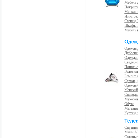
Мебель 
Покрыти
Мягкая 
Изготов
Стенки,
Шкафы 
Мебель 
Одеж
Одежда 
Дублёнк
Одежда 
Свадебны
Пошив 
Головны
Ремонт и
Сумки, 
Одежда 
Женский
Спецоде
Мужской
Обувь
Магазин
Куртки, 
Теле
Спутник
Мини А
Сотовые