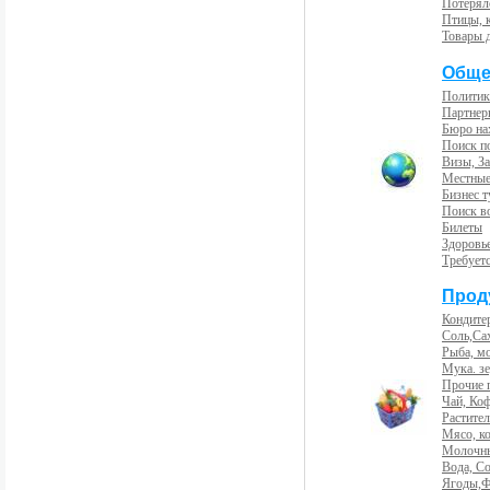
Потерял
Птицы, 
Товары 
Обще
Политик
Партнер
Бюро на
Поиск п
Визы, За
Местные
Бизнес 
Поиск во
Билеты
Здоровь
Требует
Прод
Кондите
Соль,Са
Рыба, м
Мука. з
Прочие 
Чай, Ко
Растите
Мясо, к
Молочны
Вода, С
Ягоды,