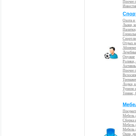
Прочее 
Инвести
Спорт
Охота и
Лыжи, к
Палатки,
Горнолы
Спорт.пи
Отдых н
Абонемен
Лечебны
Оружие
Ролики,
Активны
Прочее 
Велосип
Тренаже
Лодки, к
Туризм 
Теннис, 
Мебе
Предмет
Мебель 
Сборка 
Мебель 
Мебель 
Окна, дв