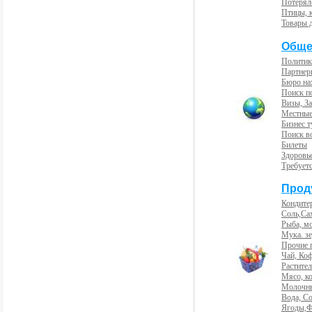
Потерял
Птицы, 
Товары 
Обще
Политик
Партнер
Бюро на
Поиск п
Визы, За
Местные
Бизнес 
Поиск во
Билеты
Здоровь
Требует
Прод
Кондите
Соль,Са
Рыба, м
Мука. з
Прочие 
Чай, Ко
Растите
Мясо, к
Молочны
Вода, С
Ягоды,