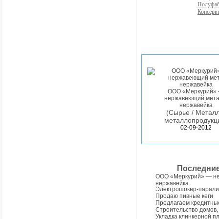
Полуфа
Консерв
ООО «Меркурий»
нержавеющий мета
нержавейка
(Сырье / Металл
металлопродукц
02-09-2012
Последни
ООО «Меркурий» — н
нержавейка
Электрошокер-парали
Продаю пивные кеги
Предлагаем кредитны
Строительство домов,
Укладка клинкерной п