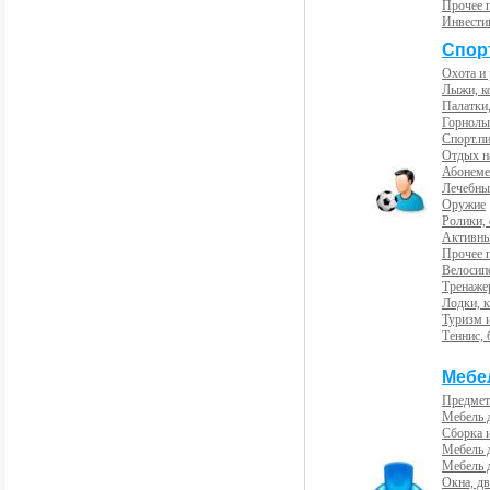
Прочее 
Инвести
Спорт
Охота и
Лыжи, к
Палатки,
Горнолы
Спорт.пи
Отдых н
Абонемен
Лечебны
Оружие
Ролики,
Активны
Прочее 
Велосип
Тренаже
Лодки, к
Туризм 
Теннис, 
Мебе
Предмет
Мебель 
Сборка 
Мебель 
Мебель 
Окна, дв