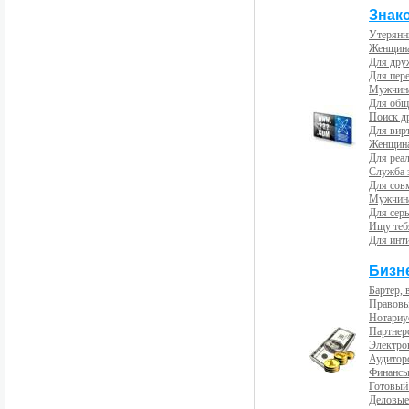
Знак
Утерянн
Женщина
Для др
Для пер
Мужчина
Для общ
Поиск д
Для вир
Женщина
Для реал
Служба 
Для сов
Мужчина
Для сер
Ищу теб
Для инт
Бизн
Бартер, 
Правовы
Нотариу
Партнерс
Электро
Аудиторс
Финансы
Готовый
Деловые