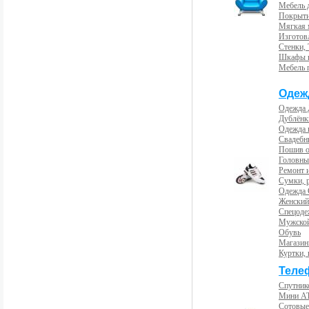
Мебель 
Покрыти
Мягкая 
Изготов
Стенки,
Шкафы 
Мебель 
Одеж
Одежда 
Дублёнк
Одежда 
Свадебны
Пошив 
Головны
Ремонт и
Сумки, 
Одежда 
Женский
Спецоде
Мужской
Обувь
Магазин
Куртки, 
Теле
Спутник
Мини А
Сотовые