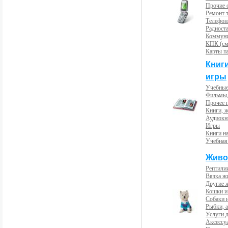
Прочие с
Ремонт 
Телефон
Радиост
Коммун
КПК (см
Карты п
Книг
игры
Учебные
Фильмы,
Прочее 
Книги, 
Аудиокн
Игры
Книги н
Учебная
Живо
Рептили
Вязка ж
Другие 
Кошки и
Собаки 
Рыбки, 
Услуги 
Аксессу