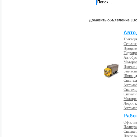
Добавить объявление
|
Вс
Авто,
Трактор
Сельхоз
Прицепы
Гидроци
Автобус
Моторол
Прочее 
Запчасти
Шины, д
Спецтех
Автомоб
Снегохо
Сигнали
Мотоцик
Лодки, к
Автома
Рабо
Офис-м
Полигра
Специал
Препода