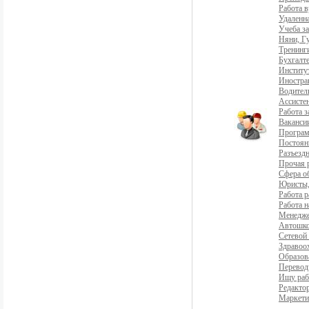
Работа 
Удаленна
Учеба з
Няни, Г
Тренинг
Бухгалте
Институ
Иностра
Водители
Ассистен
Работа 
Ваканси
Програ
Постоян
Разъездн
Прочая 
Сфера о
Юристы,
Работа р
Работа н
Менедж
Автошко
Сетевой
Здравоо
Образов
Перевод
Ищу раб
Редакто
Маркети