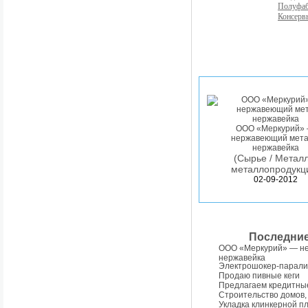
Полуфа
Консерв
ООО «Меркурий»
нержавеющий мета
нержавейка
(Сырье / Металл
металлопродукц
02-09-2012
Последни
ООО «Меркурий» — н
нержавейка
Электрошокер-парали
Продаю пивные кеги
Предлагаем кредитны
Строительство домов,
Укладка клинкерной п