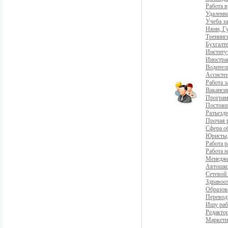
Работа 
Удаленна
Учеба з
Няни, Г
Тренинг
Бухгалте
Институ
Иностра
Водители
Ассистен
Работа 
Ваканси
Програ
Постоян
Разъездн
Прочая 
Сфера о
Юристы,
Работа р
Работа н
Менедж
Автошко
Сетевой
Здравоо
Образов
Перевод
Ищу раб
Редакто
Маркети