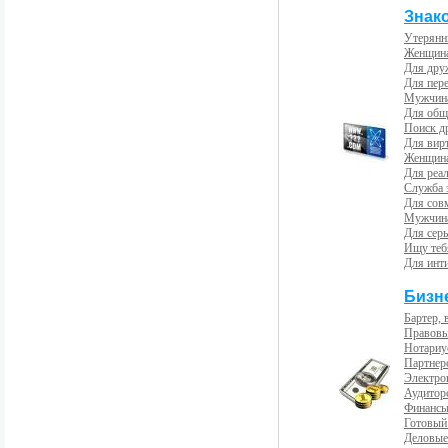
Знак
Утерянн
Женщина
Для др
Для пер
Мужчина
Для общ
Поиск д
Для вир
Женщина
Для реал
Служба 
Для сов
Мужчина
Для сер
Ищу теб
Для инт
Бизн
Бартер, 
Правовы
Нотариу
Партнерс
Электро
Аудиторс
Финансы
Готовый
Деловые