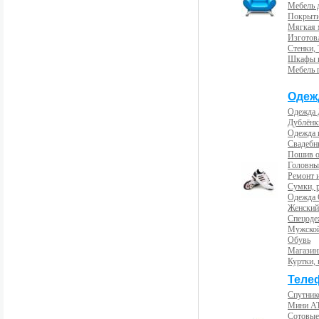
Мебель 
Покрыти
Мягкая 
Изготов
Стенки,
Шкафы 
Мебель 
Одеж
Одежда 
Дублёнк
Одежда 
Свадебны
Пошив 
Головны
Ремонт и
Сумки, 
Одежда 
Женский
Спецоде
Мужской
Обувь
Магазин
Куртки, 
Теле
Спутник
Мини А
Сотовые