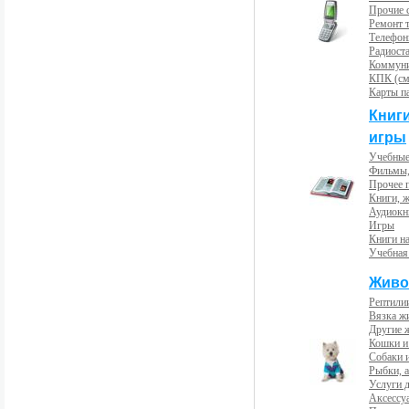
Прочие с
Ремонт 
Телефон
Радиост
Коммун
КПК (см
Карты п
Книг
игры
Учебные
Фильмы,
Прочее 
Книги, 
Аудиокн
Игры
Книги н
Учебная
Живо
Рептили
Вязка ж
Другие 
Кошки и
Собаки 
Рыбки, 
Услуги 
Аксессу