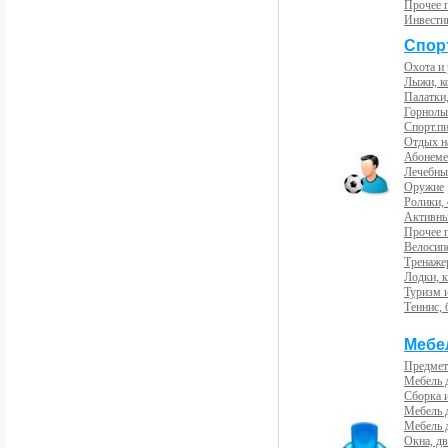
Прочее 
Инвести
Спорт
Охота и
Лыжи, к
Палатки,
Горнолы
Спорт.пи
Отдых н
Абонемен
Лечебны
Оружие
Ролики,
Активны
Прочее 
Велосип
Тренаже
Лодки, к
Туризм 
Теннис, 
Мебе
Предмет
Мебель 
Сборка 
Мебель 
Мебель 
Окна, дв