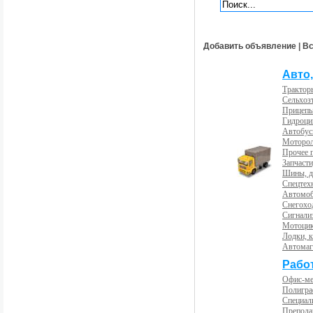
Добавить объявление
|
Вс
Авто,
Трактор
Сельхоз
Прицепы
Гидроци
Автобус
Моторол
Прочее 
Запчасти
Шины, д
Спецтех
Автомоб
Снегохо
Сигнали
Мотоцик
Лодки, к
Автома
Рабо
Офис-м
Полигра
Специал
Препода