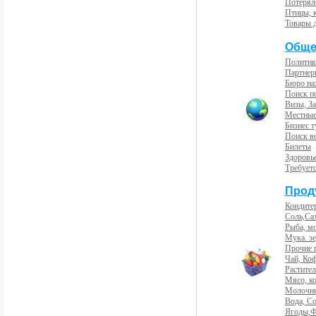
Потерял
Птицы, 
Товары 
Обще
Политик
Партнер
Бюро на
Поиск п
Визы, За
Местные
Бизнес 
Поиск во
Билеты
Здоровь
Требует
Прод
Кондите
Соль,Са
Рыба, м
Мука. з
Прочие 
Чай, Ко
Растите
Мясо, к
Молочны
Вода, С
Ягоды,