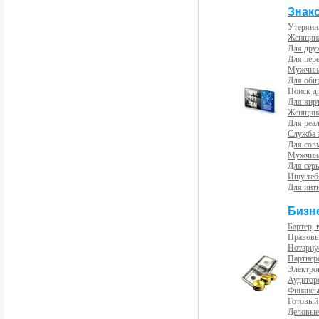
Знак
Утерянн
Женщина
Для др
Для пер
Мужчина
Для общ
Поиск д
Для вир
Женщина
Для реал
Служба 
Для сов
Мужчина
Для сер
Ищу теб
Для инт
Бизн
Бартер, 
Правовы
Нотариу
Партнерс
Электро
Аудиторс
Финансы
Готовый
Деловые