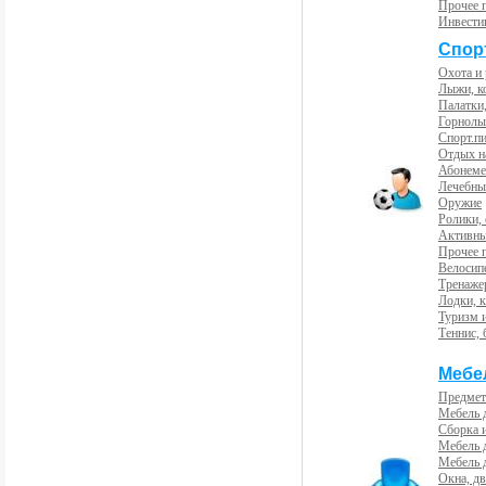
Прочее 
Инвести
Спорт
Охота и
Лыжи, к
Палатки,
Горнолы
Спорт.пи
Отдых н
Абонемен
Лечебны
Оружие
Ролики,
Активны
Прочее 
Велосип
Тренаже
Лодки, к
Туризм 
Теннис, 
Мебе
Предмет
Мебель 
Сборка 
Мебель 
Мебель 
Окна, дв