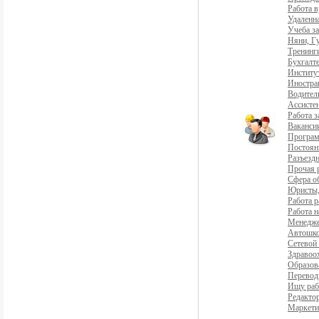
Работа 
Удаленна
Учеба з
Няни, Г
Тренинг
Бухгалте
Институ
Иностра
Водители
Ассистен
Работа 
Ваканси
Програ
Постоян
Разъездн
Прочая 
Сфера о
Юристы,
Работа р
Работа н
Менедж
Автошко
Сетевой
Здравоо
Образов
Перевод
Ищу раб
Редакто
Маркети