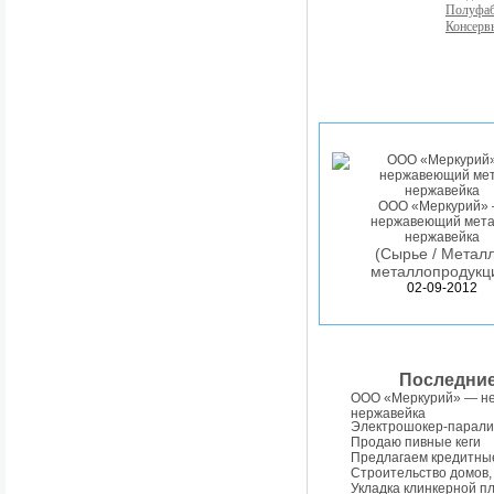
Полуфа
Консерв
ООО «Меркурий»
нержавеющий мета
нержавейка
(Сырье / Металл
металлопродукц
02-09-2012
Последни
ООО «Меркурий» — н
нержавейка
Электрошокер-парали
Продаю пивные кеги
Предлагаем кредитны
Строительство домов,
Укладка клинкерной п