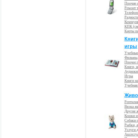
Прочие с
Ремонт 
Телефон
Радиост
Коммун
КПК (см
Карты п
Книг
игры
Учебные
Фильмы,
Прочее 
Книги, 
Аудиокн
Игры
Книги н
Учебная
Живо
Рептили
Вязка ж
Другие 
Кошки и
Собаки 
Рыбки, 
Услуги 
Аксессу