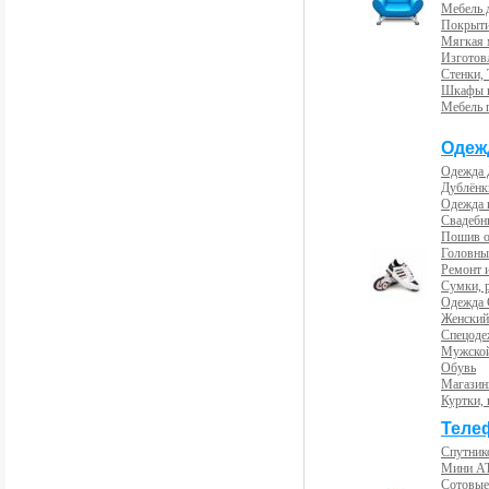
Мебель 
Покрыти
Мягкая 
Изготов
Стенки,
Шкафы 
Мебель 
Одеж
Одежда 
Дублёнк
Одежда 
Свадебны
Пошив 
Головны
Ремонт и
Сумки, 
Одежда 
Женский
Спецоде
Мужской
Обувь
Магазин
Куртки, 
Теле
Спутник
Мини А
Сотовые