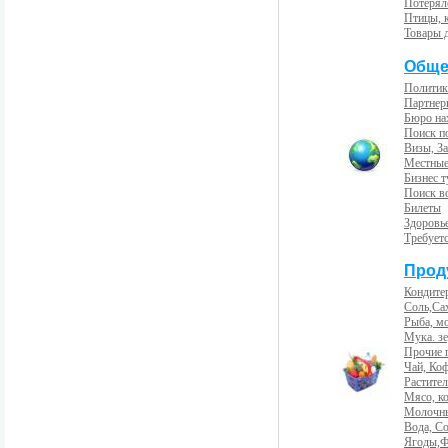
Потерял
Птицы, 
Товары 
Обще
Политик
Партнер
Бюро на
Поиск п
Визы, За
Местные
Бизнес 
Поиск во
Билеты
Здоровь
Требует
Прод
Кондите
Соль,Са
Рыба, м
Мука. з
Прочие 
Чай, Ко
Растите
Мясо, к
Молочны
Вода, С
Ягоды,