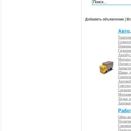
Добавить объявление
|
Вс
Авто,
Трактор
Сельхоз
Прицепы
Гидроци
Автобус
Моторол
Прочее 
Запчасти
Шины, д
Спецтех
Автомоб
Снегохо
Сигнали
Мотоцик
Лодки, к
Автома
Рабо
Офис-м
Полигра
Специал
Препода