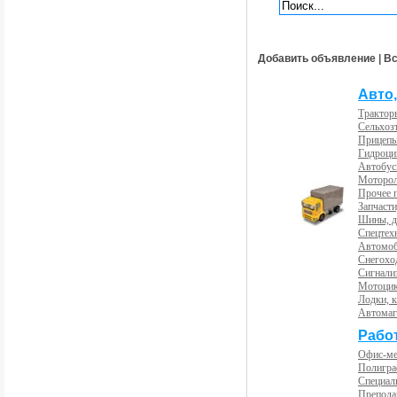
Добавить объявление
|
Вс
Авто,
Трактор
Сельхоз
Прицепы
Гидроци
Автобус
Моторол
Прочее 
Запчасти
Шины, д
Спецтех
Автомоб
Снегохо
Сигнали
Мотоцик
Лодки, к
Автома
Рабо
Офис-м
Полигра
Специал
Препода