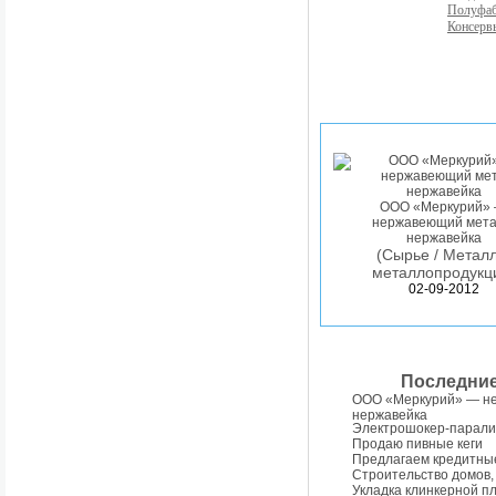
Полуфа
Консерв
ООО «Меркурий»
нержавеющий мета
нержавейка
(Сырье / Металл
металлопродукц
02-09-2012
Последни
ООО «Меркурий» — н
нержавейка
Электрошокер-парали
Продаю пивные кеги
Предлагаем кредитны
Строительство домов,
Укладка клинкерной п