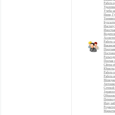
Работа 
Удаленна
Учеба з
Няни, Г
Тренинг
Бухгалте
Институ
Иностра
Водители
Ассистен
Работа 
Ваканси
Програ
Постоян
Разъездн
Прочая 
Сфера о
Юристы,
Работа р
Работа н
Менедж
Автошко
Сетевой
Здравоо
Образов
Перевод
Ищу раб
Редакто
Маркети