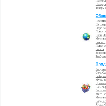
Потерял
Птицы, 
Товары 
Обще
Политик
Партнер
Бюро на
Поиск п
Визы, За
Местные
Бизнес 
Поиск во
Билеты
Здоровь
Требует
Прод
Кондите
Соль,Са
Рыба, м
Мука. з
Прочие 
Чай, Ко
Растите
Мясо, к
Молочны
Вода, С
Ягоды,