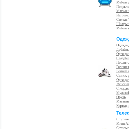
Мебель 
Покрыти
Мягкая 
Изготов
Стенки,
Шкафы 
Мебель 
Одеж
Одежда 
Дублёнк
Одежда 
Свадебны
Пошив 
Головны
Ремонт и
Сумки, 
Одежда 
Женский
Спецоде
Мужской
Обувь
Магазин
Куртки, 
Теле
Спутник
Мини А
Сотовые