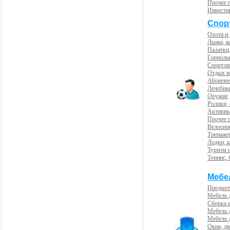
Прочее 
Инвести
Спорт
Охота и
Лыжи, к
Палатки,
Горнолы
Спорт.пи
Отдых н
Абонемен
Лечебны
Оружие
Ролики,
Активны
Прочее 
Велосип
Тренаже
Лодки, к
Туризм 
Теннис, 
Мебе
Предмет
Мебель 
Сборка 
Мебель 
Мебель 
Окна, дв