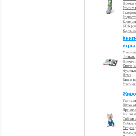
Прочие с
Ремонт 
Телефон
Радиост
Коммун
КПК (см
Карты п
Книг
игры
Учебные
Фильмы,
Прочее 
Книги, 
Аудиокн
Игры
Книги н
Учебная
Живо
Рептили
Вязка ж
Другие 
Кошки и
Собаки 
Рыбки, 
Услуги 
Аксессу