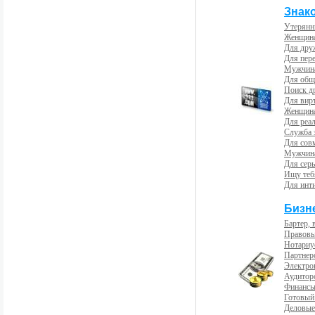
Знак
Утерянн
Женщина
Для др
Для пер
Мужчина
Для общ
Поиск д
Для вир
Женщина
Для реал
Служба 
Для сов
Мужчина
Для сер
Ищу теб
Для инт
Бизн
Бартер, 
Правовы
Нотариу
Партнерс
Электро
Аудиторс
Финансы
Готовый
Деловые