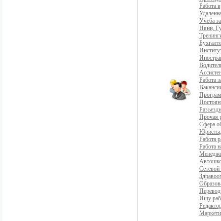
Работа 
Удаленна
Учеба з
Няни, Г
Тренинг
Бухгалте
Институ
Иностра
Водители
Ассистен
Работа 
Ваканси
Програ
Постоян
Разъездн
Прочая 
Сфера о
Юристы,
Работа р
Работа н
Менедж
Автошко
Сетевой
Здравоо
Образов
Перевод
Ищу раб
Редакто
Маркети