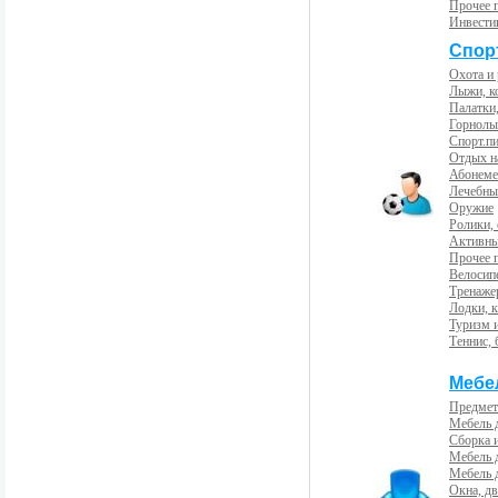
Прочее 
Инвести
Спорт
Охота и
Лыжи, к
Палатки,
Горнолы
Спорт.пи
Отдых н
Абонемен
Лечебны
Оружие
Ролики,
Активны
Прочее 
Велосип
Тренаже
Лодки, к
Туризм 
Теннис, 
Мебе
Предмет
Мебель 
Сборка 
Мебель 
Мебель 
Окна, дв