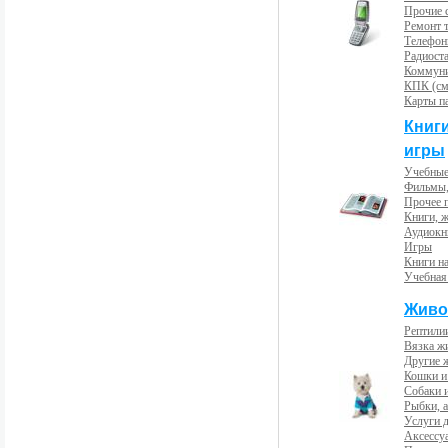
Прочие с
Ремонт 
Телефон
Радиост
Коммун
КПК (см
Карты п
Книг
игры
Учебные
Фильмы,
Прочее 
Книги, 
Аудиокн
Игры
Книги н
Учебная
Живо
Рептили
Вязка ж
Другие 
Кошки и
Собаки 
Рыбки, 
Услуги 
Аксессу