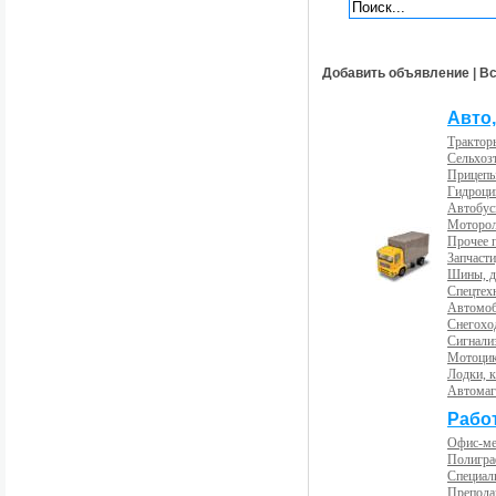
Добавить объявление
|
Вс
Авто,
Трактор
Сельхоз
Прицепы
Гидроци
Автобус
Моторол
Прочее 
Запчасти
Шины, д
Спецтех
Автомоб
Снегохо
Сигнали
Мотоцик
Лодки, к
Автома
Рабо
Офис-м
Полигра
Специал
Препода