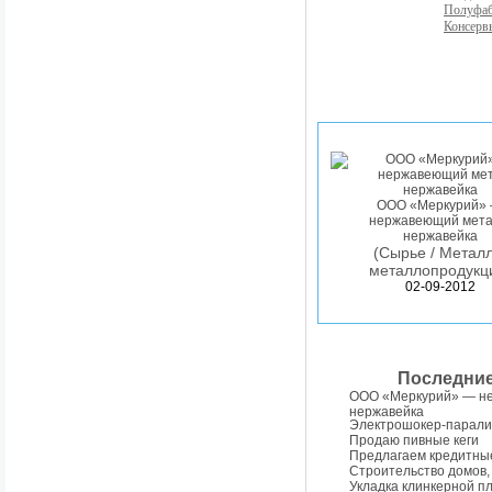
Полуфа
Консерв
ООО «Меркурий»
нержавеющий мета
нержавейка
(Сырье / Металл
металлопродукц
02-09-2012
Последни
ООО «Меркурий» — н
нержавейка
Электрошокер-парали
Продаю пивные кеги
Предлагаем кредитны
Строительство домов,
Укладка клинкерной п