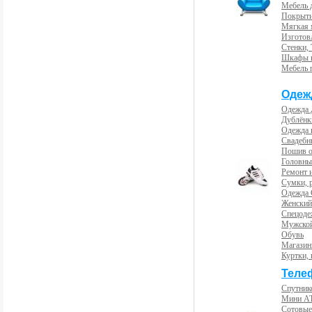
Мебель 
Покрыти
Мягкая 
Изготов
Стенки,
Шкафы 
Мебель 
Одеж
Одежда 
Дублёнк
Одежда 
Свадебны
Пошив 
Головны
Ремонт и
Сумки, 
Одежда 
Женский
Спецоде
Мужской
Обувь
Магазин
Куртки, 
Теле
Спутник
Мини А
Сотовые