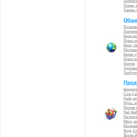
Потерял
Птицы, 
Товары 
Обще
Политик
Партнер
Бюро на
Поиск п
Визы, За
Местные
Бизнес 
Поиск во
Билеты
Здоровь
Требует
Прод
Кондите
Соль,Са
Рыба, м
Мука. з
Прочие 
Чай, Ко
Растите
Мясо, к
Молочны
Вода, С
Ягоды,