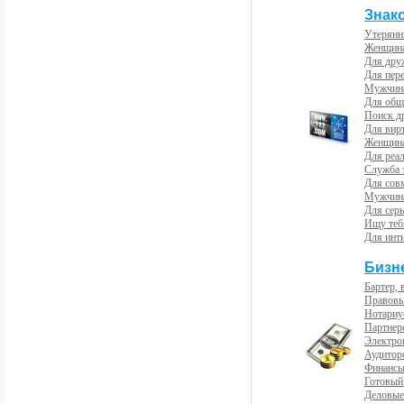
Знак
Утерянн
Женщина
Для др
Для пер
Мужчина
Для общ
Поиск д
Для вир
Женщина
Для реал
Служба 
Для сов
Мужчина
Для сер
Ищу теб
Для инт
Бизн
Бартер, 
Правовы
Нотариу
Партнерс
Электро
Аудиторс
Финансы
Готовый
Деловые