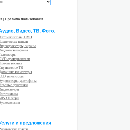
ия
|
Правила пользования
Аудио, Видео, ТВ, Фото.
Автомагнитолы, DVD
Плазменные панели
Видеопроекторы, экраны
Видеомагнитофоны
Телевизоры
DVD-проигрыватели
Прочая техника
Спутниковое ТВ
Домашние кинотеатры
LCD телевизоры
Аудиоплееры, диктофоны
Игровые приставки
Видеокамеры
Фототехника
MP-3 Плееры
Аудиосистемы
Услуги и предложения
Риелторские услуги