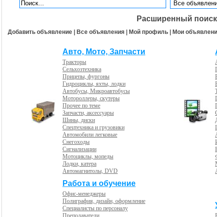
Расширенный поиск
Добавить объявление
|
Все объявления
|
Мой профиль
|
Мои объявлен
Авто, Мото, Запчасти
Тракторы
Сельхозтехника
Прицепы, фургоны
Гидроциклы, яхты, лодки
Автобусы, Микроавтобусы
Мотороллеры, скутеры
Прочее по теме
Запчасти, аксессуары
Шины, диски
Спецтехника и грузовики
Автомобили легковые
Снегоходы
Сигнализации
Мотоциклы, мопеды
Лодки, катера
Автомагнитолы, DVD
Работа и обучение
Офис-менеджеры
Полиграфия, дизайн, оформление
Специалисты по персоналу
Преподаватели