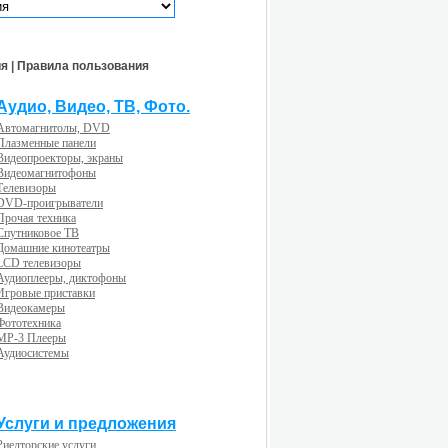
ия
|
Правила пользования
Аудио, Видео, ТВ, Фото.
Автомагнитолы, DVD
Плазменные панели
Видеопроекторы, экраны
Видеомагнитофоны
Телевизоры
DVD-проигрыватели
Прочая техника
Спутниковое ТВ
Домашние кинотеатры
LCD телевизоры
Аудиоплееры, диктофоны
Игровые приставки
Видеокамеры
Фототехника
MP-3 Плееры
Аудиосистемы
Услуги и предложения
Риелторские услуги