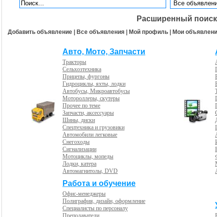
Расширенный поиск
Добавить объявление
|
Все объявления
|
Мой профиль
|
Мои объявлен
Авто, Мото, Запчасти
Тракторы
Сельхозтехника
Прицепы, фургоны
Гидроциклы, яхты, лодки
Автобусы, Микроавтобусы
Мотороллеры, скутеры
Прочее по теме
Запчасти, аксессуары
Шины, диски
Спецтехника и грузовики
Автомобили легковые
Снегоходы
Сигнализации
Мотоциклы, мопеды
Лодки, катера
Автомагнитолы, DVD
Работа и обучение
Офис-менеджеры
Полиграфия, дизайн, оформление
Специалисты по персоналу
Преподаватели