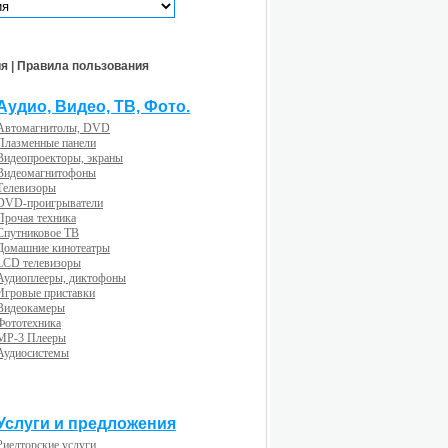
ия
|
Правила пользования
Аудио, Видео, ТВ, Фото.
Автомагнитолы, DVD
Плазменные панели
Видеопроекторы, экраны
Видеомагнитофоны
Телевизоры
DVD-проигрыватели
Прочая техника
Спутниковое ТВ
Домашние кинотеатры
LCD телевизоры
Аудиоплееры, диктофоны
Игровые приставки
Видеокамеры
Фототехника
MP-3 Плееры
Аудиосистемы
Услуги и предложения
Риелторские услуги