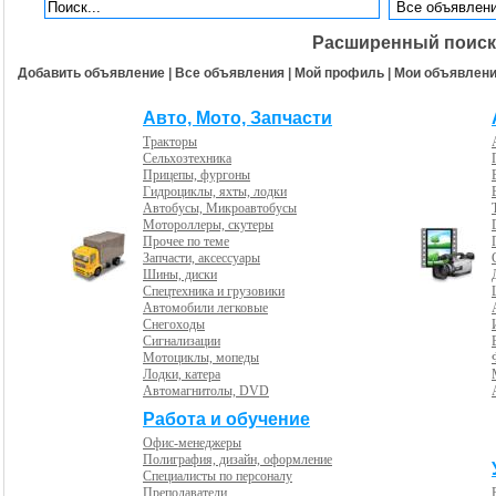
Расширенный поиск
Добавить объявление
|
Все объявления
|
Мой профиль
|
Мои объявлен
Авто, Мото, Запчасти
Тракторы
Сельхозтехника
Прицепы, фургоны
Гидроциклы, яхты, лодки
Автобусы, Микроавтобусы
Мотороллеры, скутеры
Прочее по теме
Запчасти, аксессуары
Шины, диски
Спецтехника и грузовики
Автомобили легковые
Снегоходы
Сигнализации
Мотоциклы, мопеды
Лодки, катера
Автомагнитолы, DVD
Работа и обучение
Офис-менеджеры
Полиграфия, дизайн, оформление
Специалисты по персоналу
Преподаватели