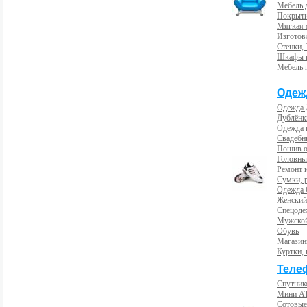
Мебель 
Покрыти
Мягкая 
Изготов
Стенки,
Шкафы 
Мебель 
Одеж
Одежда 
Дублёнк
Одежда 
Свадебны
Пошив 
Головны
Ремонт и
Сумки, 
Одежда 
Женский
Спецоде
Мужской
Обувь
Магазин
Куртки, 
Теле
Спутник
Мини А
Сотовые