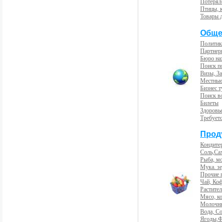
Потерял
Птицы, 
Товары 
Обще
Политик
Партнер
Бюро на
Поиск п
Визы, За
Местные
Бизнес 
Поиск во
Билеты
Здоровь
Требует
Прод
Кондите
Соль,Са
Рыба, м
Мука. з
Прочие 
Чай, Ко
Растите
Мясо, к
Молочны
Вода, С
Ягоды,