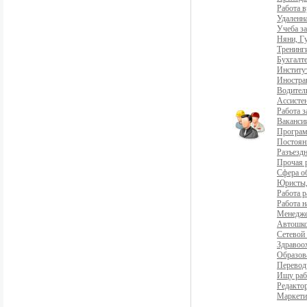
Работа 
Удаленна
Учеба з
Няни, Г
Тренинг
Бухгалте
Институ
Иностра
Водители
Ассистен
Работа 
Ваканси
Програ
Постоян
Разъездн
Прочая 
Сфера о
Юристы,
Работа р
Работа н
Менедж
Автошко
Сетевой
Здравоо
Образов
Перевод
Ищу раб
Редакто
Маркети