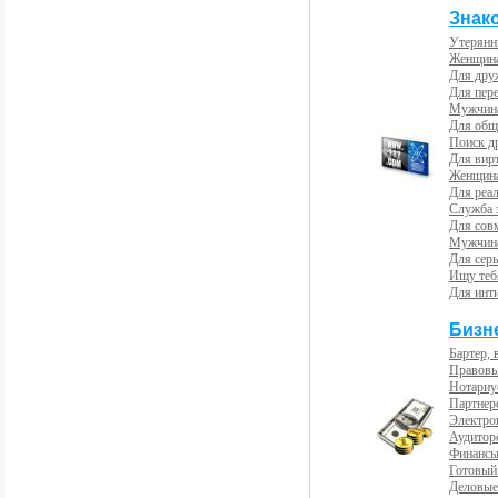
Знак
Утерянн
Женщина
Для др
Для пер
Мужчина
Для общ
Поиск д
Для вир
Женщина
Для реал
Служба 
Для сов
Мужчина
Для сер
Ищу теб
Для инт
Бизн
Бартер, 
Правовы
Нотариу
Партнерс
Электро
Аудиторс
Финансы
Готовый
Деловые