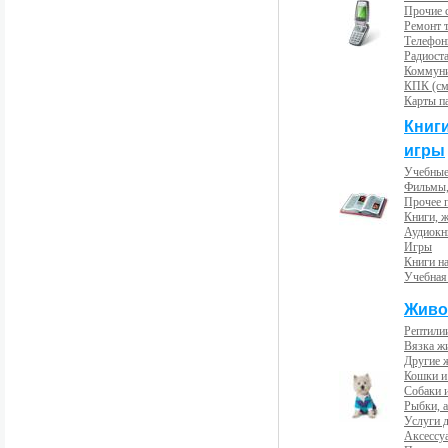
Прочие с
Ремонт 
Телефон
Радиост
Коммун
КПК (см
Карты п
Книг
игры
Учебные
Фильмы,
Прочее 
Книги, 
Аудиокн
Игры
Книги н
Учебная
Живо
Рептили
Вязка ж
Другие 
Кошки и
Собаки 
Рыбки, 
Услуги 
Аксессу