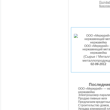
Полуфа
Консерв
ООО «Меркурий»
нержавеющий мета
нержавейка
(Сырье / Металл
металлопродукц
02-09-2012
Последни
ООО «Меркурий» — н
нержавейка
Электрошокер-парали
Продаю пивные кеги
Предлагаем кредитны
Строительство домов,
Укладка клинкерной п