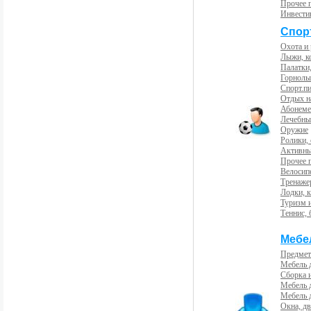
Прочее 
Инвести
Спорт
Охота и
Лыжи, к
Палатки,
Горнолы
Спорт.пи
Отдых н
Абонемен
Лечебны
Оружие
Ролики,
Активны
Прочее 
Велосип
Тренаже
Лодки, к
Туризм 
Теннис, 
Мебе
Предмет
Мебель 
Сборка 
Мебель 
Мебель 
Окна, дв