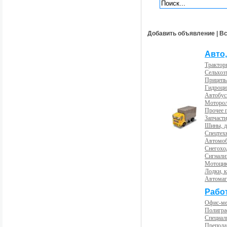
Добавить объявление
|
Вс
Авто,
Трактор
Сельхоз
Прицепы
Гидроци
Автобус
Моторол
Прочее 
Запчасти
Шины, д
Спецтех
Автомоб
Снегохо
Сигнали
Мотоцик
Лодки, к
Автома
Рабо
Офис-м
Полигра
Специал
Препода