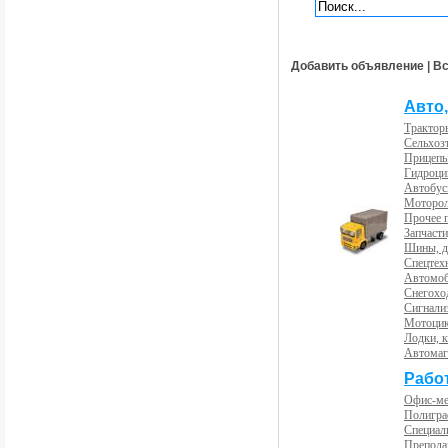
Добавить объявление
|
Вс
Авто,
Трактор
Сельхоз
Прицепы
Гидроци
Автобус
Моторол
Прочее 
Запчасти
Шины, д
Спецтех
Автомоб
Снегохо
Сигнали
Мотоцик
Лодки, к
Автома
Рабо
Офис-м
Полигра
Специал
Препода