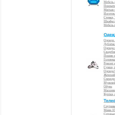
Мебель 
Покрыти
Мягкая 
Изготов
Стенки,
Шкафы 
Мебель 
Одеж
Одежда 
Дублёнк
Одежда 
Свадебны
Пошив 
Головны
Ремонт и
Сумки, 
Одежда 
Женский
Спецоде
Мужской
Обувь
Магазин
Куртки, 
Теле
Спутник
Мини А
Сотовые