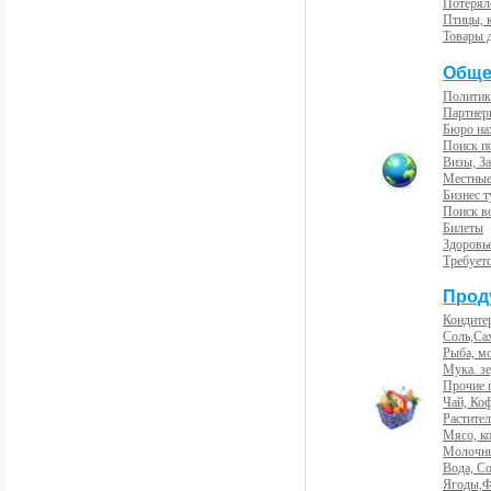
Потерял
Птицы, 
Товары 
Обще
Политик
Партнер
Бюро на
Поиск п
Визы, За
Местные
Бизнес 
Поиск во
Билеты
Здоровь
Требует
Прод
Кондите
Соль,Са
Рыба, м
Мука. з
Прочие 
Чай, Ко
Растите
Мясо, к
Молочны
Вода, С
Ягоды,