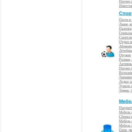
Прочее 
Инвести
Спорт
Охота и
Лыжи, к
Палатки,
Горнолы
Спорт.пи
Отдых н
Абонемен
Лечебны
Оружие
Ролики,
Активны
Прочее 
Велосип
Тренаже
Лодки, к
Туризм 
Теннис, 
Мебе
Предмет
Мебель 
Сборка 
Мебель 
Мебель 
Окна, дв