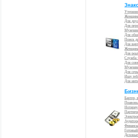
Знак
Утерянн
Женщина
Для др
Для пер
Мужчина
Для общ
Поиск д
Для вир
Женщина
Для реал
Служба 
Для сов
Мужчина
Для сер
Ищу теб
Для инт
Бизн
Бартер, 
Правовы
Нотариу
Партнерс
Электро
Аудиторс
Финансы
Готовый
Деловые