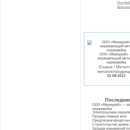
Полуфа
Консерв
ООО «Меркурий»
нержавеющий мета
нержавейка
(Сырье / Металл
металлопродукц
02-09-2012
Последни
ООО «Меркурий» — н
нержавейка
Электрошокер-парали
Продаю пивные кеги
Предлагаем кредитны
Строительство домов,
Укладка клинкерной п