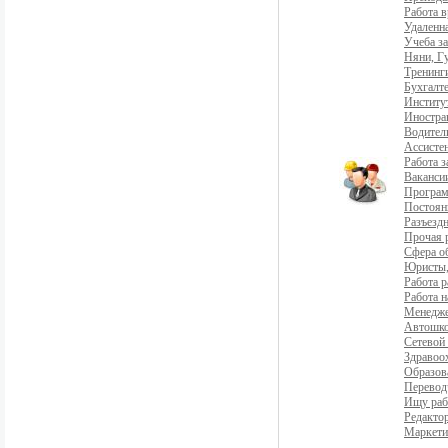
Работа 
Удаленна
Учеба з
Няни, Г
Тренинг
Бухгалте
Институ
Иностра
Водители
Ассистен
Работа 
Ваканси
Програ
Постоян
Разъездн
Прочая 
Сфера о
Юристы,
Работа р
Работа н
Менедж
Автошко
Сетевой
Здравоо
Образов
Перевод
Ищу раб
Редакто
Маркети