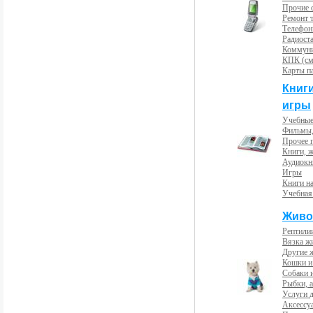
Прочие с
Ремонт 
Телефон
Радиост
Коммун
КПК (см
Карты п
Книг
игры
Учебные
Фильмы,
Прочее 
Книги, 
Аудиокн
Игры
Книги н
Учебная
Живо
Рептили
Вязка ж
Другие 
Кошки и
Собаки 
Рыбки, 
Услуги 
Аксессу