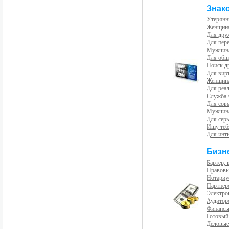
Знак
Утерянн
Женщина
Для др
Для пер
Мужчина
Для общ
Поиск д
Для вир
Женщина
Для реал
Служба 
Для сов
Мужчина
Для сер
Ищу теб
Для инт
Бизн
Бартер, 
Правовы
Нотариу
Партнерс
Электро
Аудиторс
Финансы
Готовый
Деловые