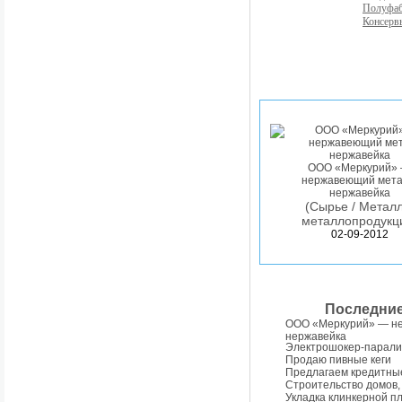
Полуфа
Консерв
ООО «Меркурий»
нержавеющий мета
нержавейка
(Сырье / Металл
металлопродукц
02-09-2012
Последни
ООО «Меркурий» — н
нержавейка
Электрошокер-парали
Продаю пивные кеги
Предлагаем кредитны
Строительство домов,
Укладка клинкерной п