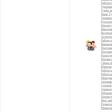
Работа 
Удаленна
Учеба з
Няни, Г
Тренинг
Бухгалте
Институ
Иностра
Водители
Ассистен
Работа 
Ваканси
Програ
Постоян
Разъездн
Прочая 
Сфера о
Юристы,
Работа р
Работа н
Менедж
Автошко
Сетевой
Здравоо
Образов
Перевод
Ищу раб
Редакто
Маркети