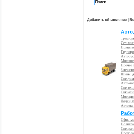
Добавить объявление
|
Вс
Авто,
Трактор
Сельхоз
Прицепы
Гидроци
Автобус
Моторол
Прочее 
Запчасти
Шины, д
Спецтех
Автомоб
Снегохо
Сигнали
Мотоцик
Лодки, к
Автома
Рабо
Офис-м
Полигра
Специал
Препода