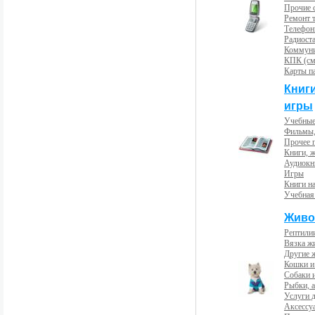
Прочие с
Ремонт 
Телефон
Радиост
Коммун
КПК (см
Карты п
Книг
игры
Учебные
Фильмы,
Прочее 
Книги, 
Аудиокн
Игры
Книги н
Учебная
Живо
Рептили
Вязка ж
Другие 
Кошки и
Собаки 
Рыбки, 
Услуги 
Аксессу