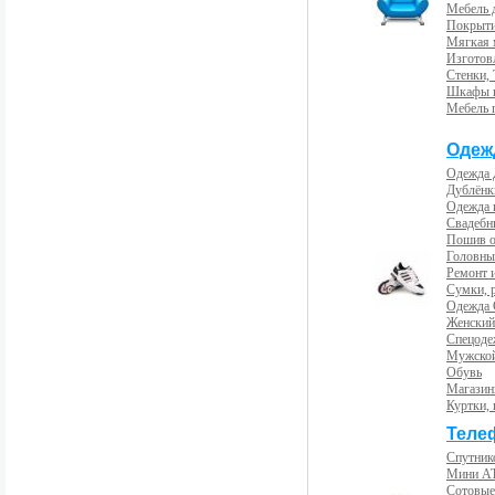
Мебель 
Покрыти
Мягкая 
Изготов
Стенки,
Шкафы 
Мебель 
Одеж
Одежда 
Дублёнк
Одежда 
Свадебны
Пошив 
Головны
Ремонт и
Сумки, 
Одежда 
Женский
Спецоде
Мужской
Обувь
Магазин
Куртки, 
Теле
Спутник
Мини А
Сотовые