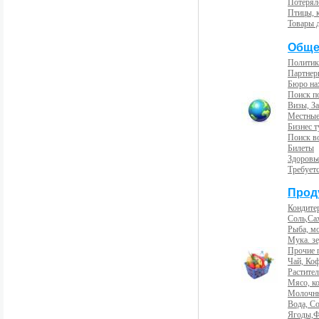
Потерял
Птицы, 
Товары 
Обще
Политик
Партнер
Бюро на
Поиск п
Визы, За
Местные
Бизнес 
Поиск во
Билеты
Здоровь
Требует
Прод
Кондите
Соль,Са
Рыба, м
Мука. з
Прочие 
Чай, Ко
Растите
Мясо, к
Молочны
Вода, С
Ягоды,