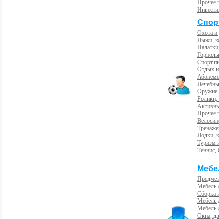
Прочее 
Инвести
Спорт
Охота и
Лыжи, к
Палатки,
Горнолы
Спорт.пи
Отдых н
Абонемен
Лечебны
Оружие
Ролики,
Активны
Прочее 
Велосип
Тренаже
Лодки, к
Туризм 
Теннис, 
Мебе
Предмет
Мебель 
Сборка 
Мебель 
Мебель 
Окна, дв