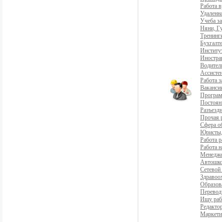
Работа 
Удаленна
Учеба з
Няни, Г
Тренинг
Бухгалте
Институ
Иностра
Водители
Ассистен
Работа 
Ваканси
Програ
Постоян
Разъездн
Прочая 
Сфера о
Юристы,
Работа р
Работа н
Менедж
Автошко
Сетевой
Здравоо
Образов
Перевод
Ищу раб
Редакто
Маркети