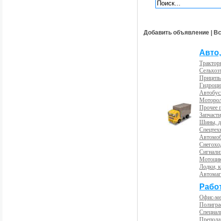
Добавить объявление
|
Вс
Авто,
Трактор
Сельхоз
Прицепы
Гидроци
Автобус
Моторол
Прочее 
Запчасти
Шины, д
Спецтех
Автомоб
Снегохо
Сигнали
Мотоцик
Лодки, к
Автома
Рабо
Офис-м
Полигра
Специал
Препода