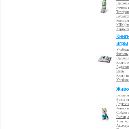
Прочие с
Ремонт 
Телефон
Радиост
Коммун
КПК (см
Карты п
Книг
игры
Учебные
Фильмы,
Прочее 
Книги, 
Аудиокн
Игры
Книги н
Учебная
Живо
Рептили
Вязка ж
Другие 
Кошки и
Собаки 
Рыбки, 
Услуги 
Аксессу