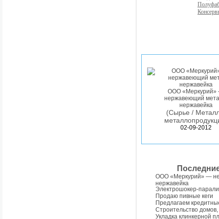
Полуфа
Консерв
ООО «Меркурий»
нержавеющий мета
нержавейка
(Сырье / Металл
металлопродукц
02-09-2012
Последни
ООО «Меркурий» — н
нержавейка
Электрошокер-парали
Продаю пивные кеги
Предлагаем кредитны
Строительство домов,
Укладка клинкерной п