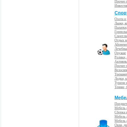
Прочее 
Инвести
Спорт
Охота и
Лыжи, к
Палатки,
Горнолы
Спорт.пи
Отдых н
Абонемен
Лечебны
Оружие
Ролики,
Активны
Прочее 
Велосип
Тренаже
Лодки, к
Туризм 
Теннис, 
Мебе
Предмет
Мебель 
Сборка 
Мебель 
Мебель 
Окна, дв