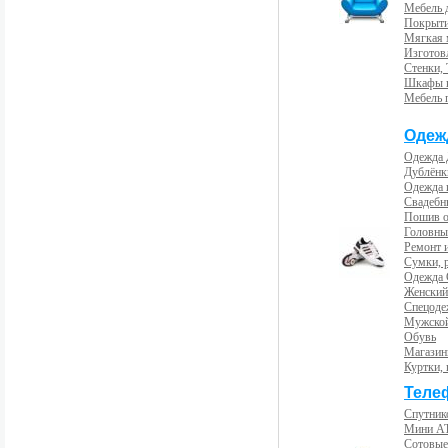
Мебель 
Покрыти
Мягкая 
Изготов
Стенки,
Шкафы 
Мебель 
Одеж
Одежда 
Дублёнк
Одежда 
Свадебны
Пошив 
Головны
Ремонт и
Сумки, 
Одежда 
Женский
Спецоде
Мужской
Обувь
Магазин
Куртки, 
Теле
Спутник
Мини А
Сотовые