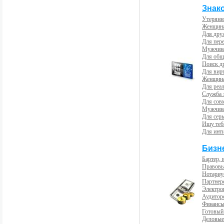
Знак
Утерянн
Женщина
Для др
Для пер
Мужчина
Для общ
Поиск д
Для вир
Женщина
Для реал
Служба 
Для сов
Мужчина
Для сер
Ищу теб
Для инт
Бизн
Бартер, 
Правовы
Нотариу
Партнерс
Электро
Аудиторс
Финансы
Готовый
Деловые