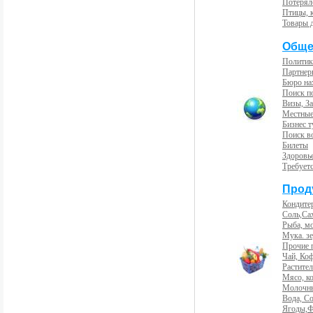
Потерял
Птицы, 
Товары 
Обще
Политик
Партнер
Бюро на
Поиск п
Визы, За
Местные
Бизнес 
Поиск во
Билеты
Здоровь
Требует
Прод
Кондите
Соль,Са
Рыба, м
Мука. з
Прочие 
Чай, Ко
Растите
Мясо, к
Молочны
Вода, С
Ягоды,