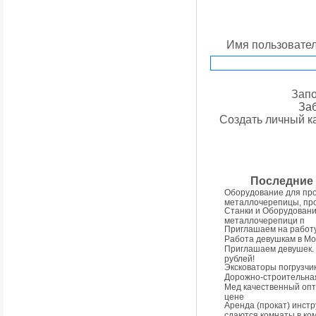
Имя пользовате
Зап
За
Создать личный к
Последние
Оборудование для пр
металлочерепицы, пр
Станки и Оборудовани
металлочерепици п
Приглашаем на работу
Работа девушкам в Мо
Приглашаем девушек. 
рублей!
Эксковаторы погрузчи
Дорожно-строительна
Мед качественный опт
цене
Аренда (прокат) инстр
сдаются комнаты в к