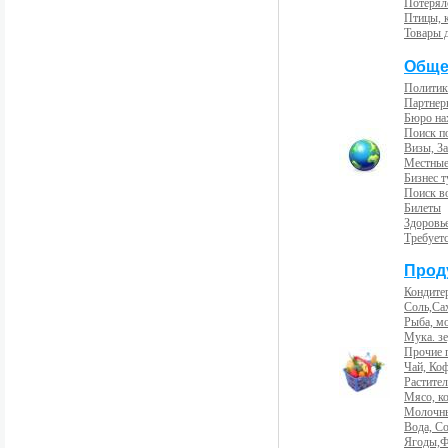
Потерял
Птицы, 
Товары 
Обще
Политик
Партнер
Бюро на
Поиск п
Визы, За
Местные
Бизнес 
Поиск во
Билеты
Здоровь
Требует
Прод
Кондите
Соль,Са
Рыба, м
Мука. з
Прочие 
Чай, Ко
Растите
Мясо, к
Молочны
Вода, С
Ягоды,