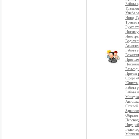
Работа 
Удаленна
Учеба з
Няни, Г
Тренинг
Бухгалте
Институ
Иностра
Водители
Ассистен
Работа 
Ваканси
Програ
Постоян
Разъездн
Прочая 
Сфера о
Юристы,
Работа р
Работа н
Менедж
Автошко
Сетевой
Здравоо
Образов
Перевод
Ищу раб
Редакто
Маркети