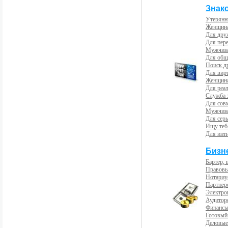
Знак
Утерянн
Женщина
Для др
Для пер
Мужчина
Для общ
Поиск д
Для вир
Женщина
Для реал
Служба 
Для сов
Мужчина
Для сер
Ищу теб
Для инт
Бизн
Бартер, 
Правовы
Нотариу
Партнерс
Электро
Аудиторс
Финансы
Готовый
Деловые