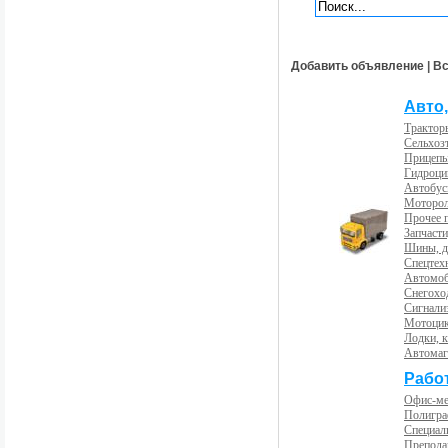
Добавить объявление
|
Вс
Авто,
Трактор
Сельхоз
Прицепы
Гидроци
Автобус
Моторол
Прочее 
Запчасти
Шины, д
Спецтех
Автомоб
Снегохо
Сигнали
Мотоцик
Лодки, к
Автома
Рабо
Офис-м
Полигра
Специал
Препода