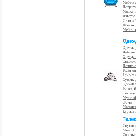
Мебель 
Покрыти
Мягкая 
Изготов
Стенки,
Шкафы 
Мебель 
Одеж
Одежда 
Дублёнк
Одежда 
Свадебны
Пошив 
Головны
Ремонт и
Сумки, 
Одежда 
Женский
Спецоде
Мужской
Обувь
Магазин
Куртки, 
Теле
Спутник
Мини А
Сотовые