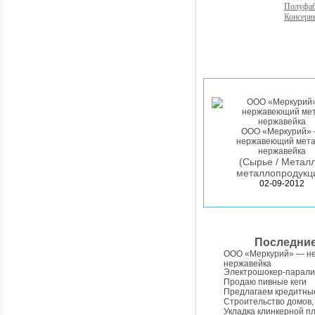
Полуфа
Консерв
ООО «Меркурий»
нержавеющий мета
нержавейка
(Сырье / Металл
металлопродукц
02-09-2012
Последни
ООО «Меркурий» — н
нержавейка
Электрошокер-парали
Продаю пивные кеги
Предлагаем кредитны
Строительство домов,
Укладка клинкерной п