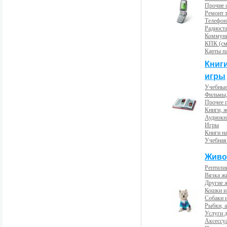
Прочие с
Ремонт 
Телефон
Радиост
Коммун
КПК (см
Карты п
Книг
игры
Учебные
Фильмы,
Прочее 
Книги, 
Аудиокн
Игры
Книги н
Учебная
Живо
Рептили
Вязка ж
Другие 
Кошки и
Собаки 
Рыбки, 
Услуги 
Аксессу