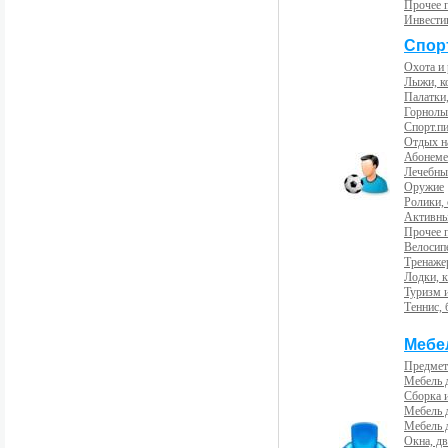
Прочее 
Инвести
Спорт
Охота и
Лыжи, к
Палатки,
Горнолы
Спорт.пи
Отдых н
Абонемен
Лечебны
Оружие
Ролики,
Активны
Прочее 
Велосип
Тренаже
Лодки, к
Туризм 
Теннис, 
Мебе
Предмет
Мебель 
Сборка 
Мебель 
Мебель 
Окна, дв