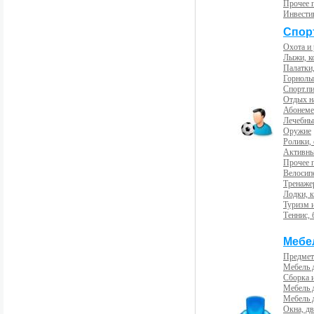
Прочее 
Инвести
Спорт
Охота и
Лыжи, к
Палатки,
Горнолы
Спорт.пи
Отдых н
Абонемен
Лечебны
Оружие
Ролики,
Активны
Прочее 
Велосип
Тренаже
Лодки, к
Туризм 
Теннис, 
Мебе
Предмет
Мебель 
Сборка 
Мебель 
Мебель 
Окна, дв