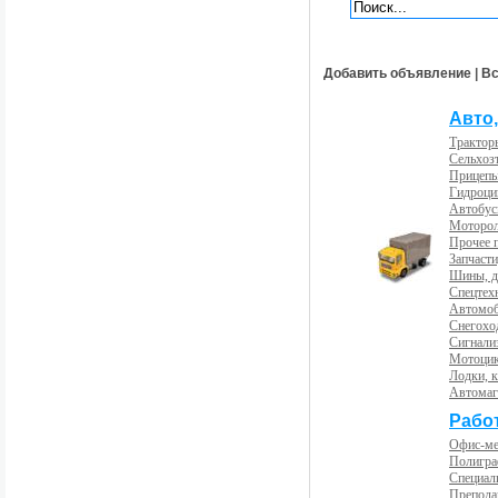
Добавить объявление
|
Вс
Авто,
Трактор
Сельхоз
Прицепы
Гидроци
Автобус
Моторол
Прочее 
Запчасти
Шины, д
Спецтех
Автомоб
Снегохо
Сигнали
Мотоцик
Лодки, к
Автома
Рабо
Офис-м
Полигра
Специал
Препода