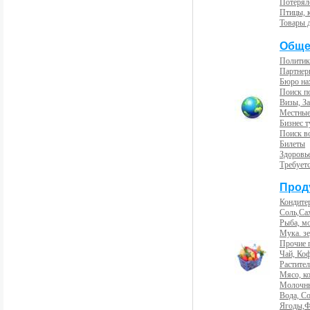
Потерял
Птицы, 
Товары 
Обще
Политик
Партнер
Бюро на
Поиск п
Визы, За
Местные
Бизнес 
Поиск во
Билеты
Здоровь
Требует
Прод
Кондите
Соль,Са
Рыба, м
Мука. з
Прочие 
Чай, Ко
Растите
Мясо, к
Молочны
Вода, С
Ягоды,