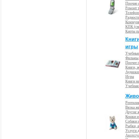
Прочие с
Ремонт 
Телефон
Радиост
Коммун
КПК (см
Карты п
Книг
игры
Учебные
Фильмы,
Прочее 
Книги, 
Аудиокн
Игры
Книги н
Учебная
Живо
Рептили
Вязка ж
Другие 
Кошки и
Собаки 
Рыбки, 
Услуги 
Аксессу