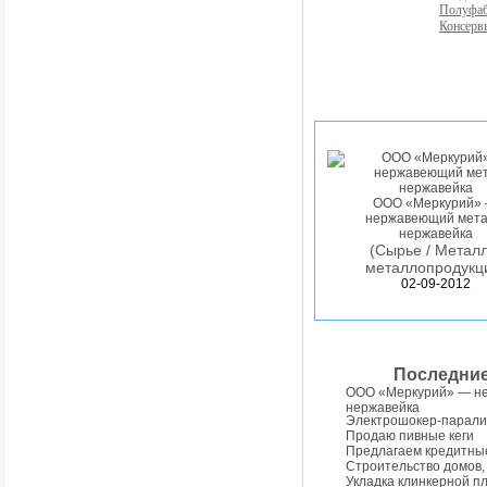
Полуфа
Консерв
ООО «Меркурий»
нержавеющий мета
нержавейка
(Сырье / Металл
металлопродукц
02-09-2012
Последни
ООО «Меркурий» — н
нержавейка
Электрошокер-парали
Продаю пивные кеги
Предлагаем кредитны
Строительство домов,
Укладка клинкерной п