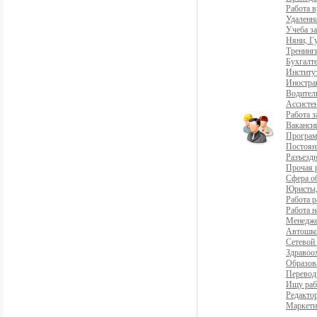
Работа 
Удаленна
Учеба з
Няни, Г
Тренинг
Бухгалте
Институ
Иностра
Водители
Ассистен
Работа 
Ваканси
Програ
Постоян
Разъездн
Прочая 
Сфера о
Юристы,
Работа р
Работа н
Менедж
Автошко
Сетевой
Здравоо
Образов
Перевод
Ищу раб
Редакто
Маркети