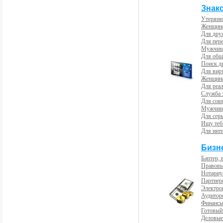
Знак
Утерянн
Женщина
Для др
Для пер
Мужчина
Для общ
Поиск д
Для вир
Женщина
Для реал
Служба 
Для сов
Мужчина
Для сер
Ищу теб
Для инт
Бизн
Бартер, 
Правовы
Нотариу
Партнерс
Электро
Аудиторс
Финансы
Готовый
Деловые