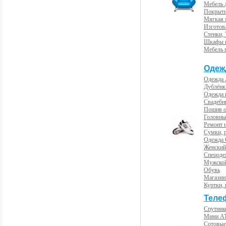
Мебель 
Покрыти
Мягкая 
Изготов
Стенки,
Шкафы 
Мебель 
Одеж
Одежда 
Дублёнк
Одежда 
Свадебны
Пошив 
Головны
Ремонт и
Сумки, 
Одежда 
Женский
Спецоде
Мужской
Обувь
Магазин
Куртки, 
Теле
Спутник
Мини А
Сотовые