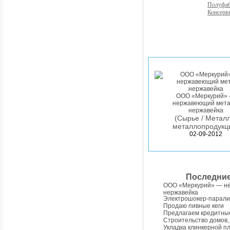
Полуфа
Консерв
ООО «Меркурий»
нержавеющий мета
нержавейка
(Сырье / Металл
металлопродукц
02-09-2012
Последни
ООО «Меркурий» — н
нержавейка
Электрошокер-парали
Продаю пивные кеги
Предлагаем кредитны
Строительство домов,
Укладка клинкерной п