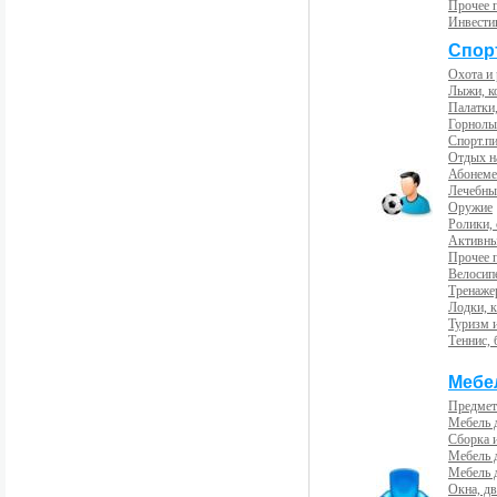
Прочее 
Инвести
Спорт
Охота и
Лыжи, к
Палатки,
Горнолы
Спорт.пи
Отдых н
Абонемен
Лечебны
Оружие
Ролики,
Активны
Прочее 
Велосип
Тренаже
Лодки, к
Туризм 
Теннис, 
Мебе
Предмет
Мебель 
Сборка 
Мебель 
Мебель 
Окна, дв