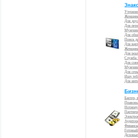
Знак
Утерянн
Женщина
Для др
Для пер
Мужчина
Для общ
Поиск д
Для вир
Женщина
Для реал
Служба 
Для сов
Мужчина
Для сер
Ищу теб
Для инт
Бизн
Бартер, 
Правовы
Нотариу
Партнерс
Электро
Аудиторс
Финансы
Готовый
Деловые