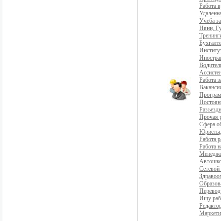
Работа 
Удаленна
Учеба з
Няни, Г
Тренинг
Бухгалте
Институ
Иностра
Водители
Ассистен
Работа 
Ваканси
Програ
Постоян
Разъездн
Прочая 
Сфера о
Юристы,
Работа р
Работа н
Менедж
Автошко
Сетевой
Здравоо
Образов
Перевод
Ищу раб
Редакто
Маркети