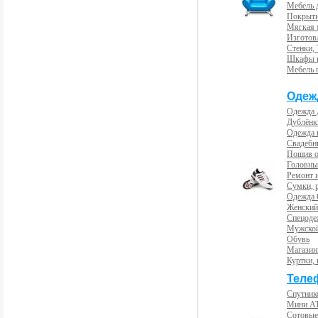
Мебель 
Покрыти
Мягкая 
Изготов
Стенки,
Шкафы 
Мебель 
Одеж
Одежда 
Дублёнк
Одежда 
Свадебны
Пошив 
Головны
Ремонт и
Сумки, 
Одежда 
Женский
Спецоде
Мужской
Обувь
Магазин
Куртки, 
Теле
Спутник
Мини А
Сотовые