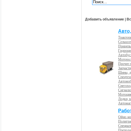
Добавить объявление
|
Вс
Авто,
Трактор
Сельхоз
Прицепы
Гидроци
Автобус
Моторол
Прочее 
Запчасти
Шины, д
Спецтех
Автомоб
Снегохо
Сигнали
Мотоцик
Лодки, к
Автома
Рабо
Офис-м
Полигра
Специал
Препода