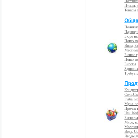
Потерял
Птицы, 
Товары 
Обще
Политик
Партнер
Бюро на
Поиск п
Визы, За
Местные
Бизнес 
Поиск во
Билеты
Здоровь
Требует
Прод
Кондите
Соль,Са
Рыба, м
Мука. з
Прочие 
Чай, Ко
Растите
Мясо, к
Молочны
Вода, С
Ягоды,