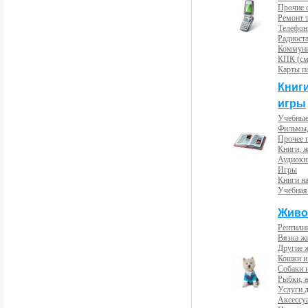
Прочие с
Ремонт 
Телефон
Радиост
Коммун
КПК (см
Карты п
Книг
игры
Учебные
Фильмы,
Прочее 
Книги, 
Аудиокн
Игры
Книги н
Учебная
Живо
Рептили
Вязка ж
Другие 
Кошки и
Собаки 
Рыбки, 
Услуги 
Аксессу