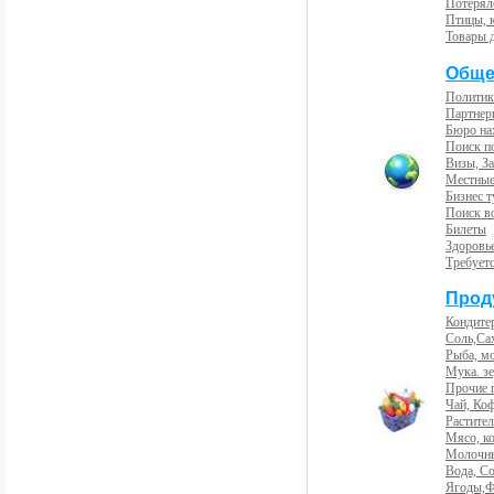
Потерял
Птицы, 
Товары 
Обще
Политик
Партнер
Бюро на
Поиск п
Визы, За
Местные
Бизнес 
Поиск во
Билеты
Здоровь
Требует
Прод
Кондите
Соль,Са
Рыба, м
Мука. з
Прочие 
Чай, Ко
Растите
Мясо, к
Молочны
Вода, С
Ягоды,