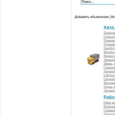
Добавить объявление
|
Вс
Авто,
Трактор
Сельхоз
Прицепы
Гидроци
Автобус
Моторол
Прочее 
Запчасти
Шины, д
Спецтех
Автомоб
Снегохо
Сигнали
Мотоцик
Лодки, к
Автома
Рабо
Офис-м
Полигра
Специал
Препода