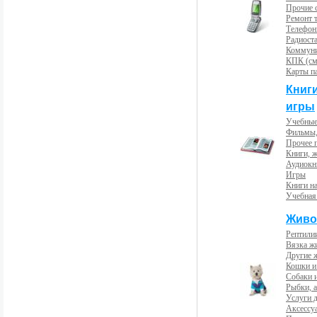
Прочие с
Ремонт 
Телефон
Радиост
Коммун
КПК (см
Карты п
Книг
игры
Учебные
Фильмы,
Прочее 
Книги, 
Аудиокн
Игры
Книги н
Учебная
Живо
Рептили
Вязка ж
Другие 
Кошки и
Собаки 
Рыбки, 
Услуги 
Аксессу