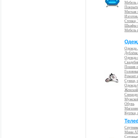
Мебель 
Покрыти
Мягкая 
Изготов
Стенки,
Шкафы 
Мебель 
Одеж
Одежда 
Дублёнк
Одежда 
Свадебны
Пошив 
Головны
Ремонт и
Сумки, 
Одежда 
Женский
Спецоде
Мужской
Обувь
Магазин
Куртки, 
Теле
Спутник
Мини А
Сотовые