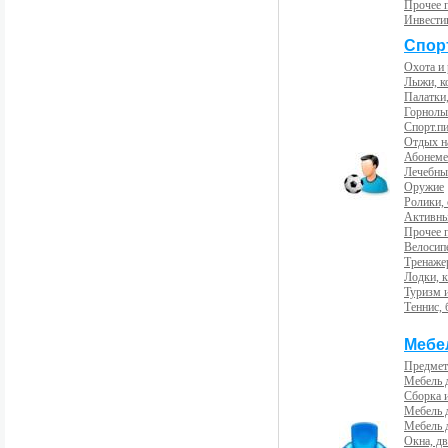
Прочее 
Инвести
Спорт
Охота и
Лыжи, к
Палатки,
Горнолы
Спорт.пи
Отдых н
Абонемен
Лечебны
Оружие
Ролики,
Активны
Прочее 
Велосип
Тренаже
Лодки, к
Туризм 
Теннис, 
Мебе
Предмет
Мебель 
Сборка 
Мебель 
Мебель 
Окна, дв