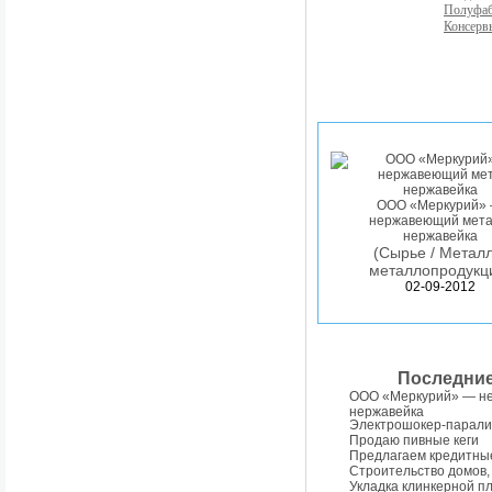
Полуфа
Консерв
ООО «Меркурий»
нержавеющий мета
нержавейка
(Сырье / Металл
металлопродукц
02-09-2012
Последни
ООО «Меркурий» — н
нержавейка
Электрошокер-парали
Продаю пивные кеги
Предлагаем кредитны
Строительство домов,
Укладка клинкерной п