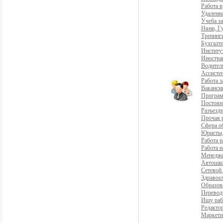
Работа 
Удаленна
Учеба з
Няни, Г
Тренинг
Бухгалте
Институ
Иностра
Водители
Ассистен
Работа 
Ваканси
Програ
Постоян
Разъездн
Прочая 
Сфера о
Юристы,
Работа р
Работа н
Менедж
Автошко
Сетевой
Здравоо
Образов
Перевод
Ищу раб
Редакто
Маркети