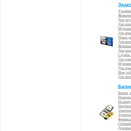
Знак
Утерянн
Женщина
Для др
Для пер
Мужчина
Для общ
Поиск д
Для вир
Женщина
Для реал
Служба 
Для сов
Мужчина
Для сер
Ищу теб
Для инт
Бизн
Бартер, 
Правовы
Нотариу
Партнерс
Электро
Аудиторс
Финансы
Готовый
Деловые