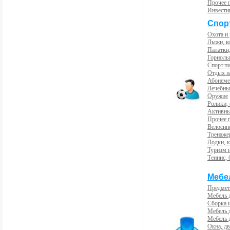
Прочее 
Инвести
Спорт
Охота и
Лыжи, к
Палатки,
Горнолы
Спорт.пи
Отдых н
Абонемен
Лечебны
Оружие
Ролики,
Активны
Прочее 
Велосип
Тренаже
Лодки, к
Туризм 
Теннис, 
Мебе
Предмет
Мебель 
Сборка 
Мебель 
Мебель 
Окна, дв