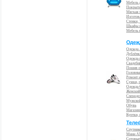
Мебель 
Покрыти
Мягкая 
Изготов
Стенки,
Шкафы 
Мебель 
Одеж
Одежда 
Дублёнк
Одежда 
Свадебны
Пошив 
Головны
Ремонт и
Сумки, 
Одежда 
Женский
Спецоде
Мужской
Обувь
Магазин
Куртки, 
Теле
Спутник
Мини А
Сотовые