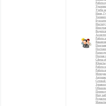
Работа 
Удаленна
Учеба з
Няни, Г
Тренинг
Бухгалте
Институ
Иностра
Водители
Ассистен
Работа 
Ваканси
Програ
Постоян
Разъездн
Прочая 
Сфера о
Юристы,
Работа р
Работа н
Менедж
Автошко
Сетевой
Здравоо
Образов
Перевод
Ищу раб
Редакто
Маркети