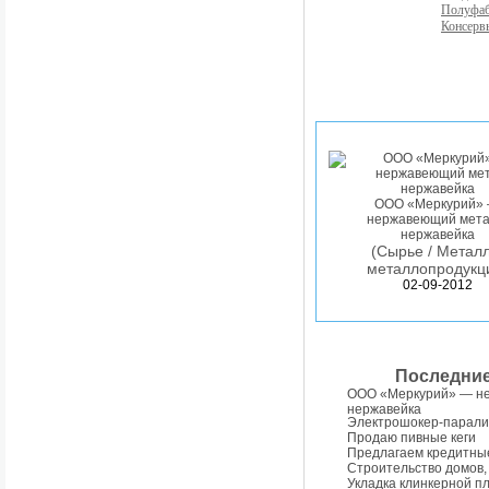
Полуфа
Консерв
ООО «Меркурий»
нержавеющий мета
нержавейка
(Сырье / Металл
металлопродукц
02-09-2012
Последни
ООО «Меркурий» — н
нержавейка
Электрошокер-парали
Продаю пивные кеги
Предлагаем кредитны
Строительство домов,
Укладка клинкерной п