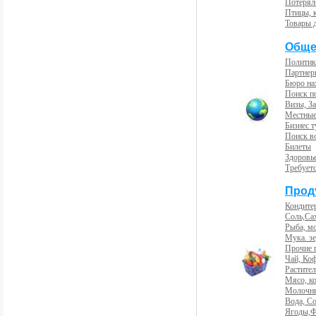
Потерял
Птицы, 
Товары 
Обще
Политик
Партнер
Бюро на
Поиск п
Визы, За
Местные
Бизнес 
Поиск во
Билеты
Здоровь
Требует
Прод
Кондите
Соль,Са
Рыба, м
Мука. з
Прочие 
Чай, Ко
Растите
Мясо, к
Молочны
Вода, С
Ягоды,