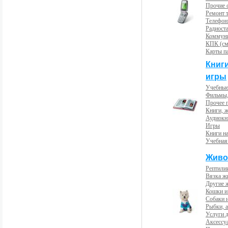
Прочие с
Ремонт 
Телефон
Радиост
Коммун
КПК (см
Карты п
Книг
игры
Учебные
Фильмы,
Прочее 
Книги, 
Аудиокн
Игры
Книги н
Учебная
Живо
Рептили
Вязка ж
Другие 
Кошки и
Собаки 
Рыбки, 
Услуги 
Аксессу