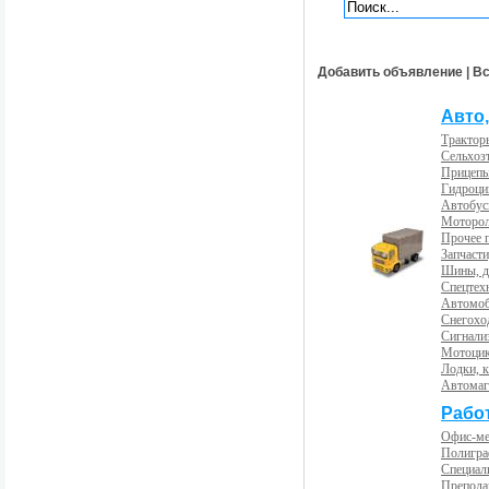
Добавить объявление
|
Вс
Авто,
Трактор
Сельхоз
Прицепы
Гидроци
Автобус
Моторол
Прочее 
Запчасти
Шины, д
Спецтех
Автомоб
Снегохо
Сигнали
Мотоцик
Лодки, к
Автома
Рабо
Офис-м
Полигра
Специал
Препода