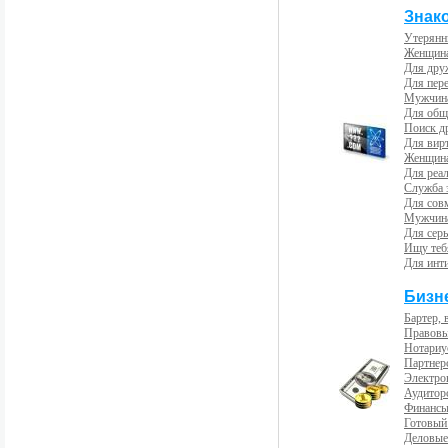
Знак
Утерянн
Женщина
Для др
Для пер
Мужчина
Для общ
Поиск д
Для вир
Женщина
Для реал
Служба 
Для сов
Мужчина
Для сер
Ищу теб
Для инт
Бизн
Бартер, 
Правовы
Нотариу
Партнерс
Электро
Аудиторс
Финансы
Готовый
Деловые