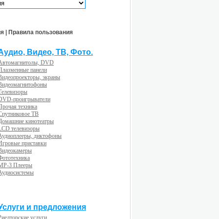
ия
|
Правила пользования
Аудио, Видео, ТВ, Фото.
Автомагнитолы, DVD
Плазменные панели
Видеопроекторы, экраны
Видеомагнитофоны
Телевизоры
DVD-проигрыватели
Прочая техника
Спутниковое ТВ
Домашние кинотеатры
LCD телевизоры
Аудиоплееры, диктофоны
Игровые приставки
Видеокамеры
Фототехника
MP-3 Плееры
Аудиосистемы
Услуги и предложения
Риелторские услуги