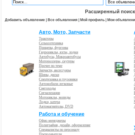
Расширенный поиск
Добавить объявление
|
Все объявления
|
Мой профиль
|
Мои объявлен
Авто, Мото, Запчасти
Тракторы
Сельхозтехника
Прицепы, фургоны
Гидроциклы, яхты, лодки
Автобусы, Микроавтобусы
Мотороллеры, скутеры
Прочее по теме
Запчасти, аксессуары
Шины, диски
Спецтехника и грузовики
Автомобили легковые
Снегоходы
Сигнализации
Мотоциклы, мопеды
Лодки, катера
Автомагнитолы, DVD
Работа и обучение
Офис-менеджеры
Полиграфия, дизайн, оформление
Специалисты по персоналу
Преподаватели