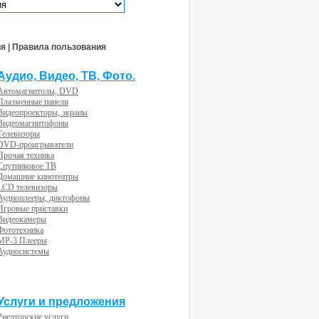
ия
|
Правила пользования
Аудио, Видео, ТВ, Фото.
Автомагнитолы, DVD
Плазменные панели
Видеопроекторы, экраны
Видеомагнитофоны
Телевизоры
DVD-проигрыватели
Прочая техника
Спутниковое ТВ
Домашние кинотеатры
LCD телевизоры
Аудиоплееры, диктофоны
Игровые приставки
Видеокамеры
Фототехника
MP-3 Плееры
Аудиосистемы
Услуги и предложения
Риелторские услуги