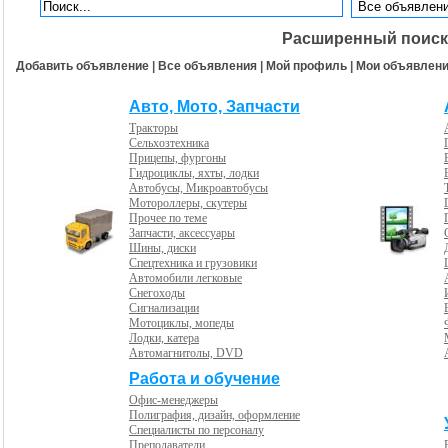
Расширенный поиск
Добавить объявление
|
Все объявления
|
Мой профиль
|
Мои объявлен
Авто, Мото, Запчасти
Тракторы
Сельхозтехника
Прицепы, фургоны
Гидроциклы, яхты, лодки
Автобусы, Микроавтобусы
Мотороллеры, скутеры
Прочее по теме
Запчасти, аксессуары
Шины, диски
Спецтехника и грузовики
Автомобили легковые
Снегоходы
Сигнализации
Мотоциклы, мопеды
Лодки, катера
Автомагнитолы, DVD
Работа и обучение
Офис-менеджеры
Полиграфия, дизайн, оформление
Специалисты по персоналу
Преподаватели