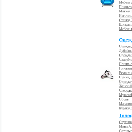
Мебель 
Покрыти
Мягкая 
Изготов
Стенки,
Шкафы 
Мебель 
Одеж
Одежда 
Дублёнк
Одежда 
Свадебны
Пошив 
Головны
Ремонт и
Сумки, 
Одежда 
Женский
Спецоде
Мужской
Обувь
Магазин
Куртки, 
Теле
Спутник
Мини А
Сотовые