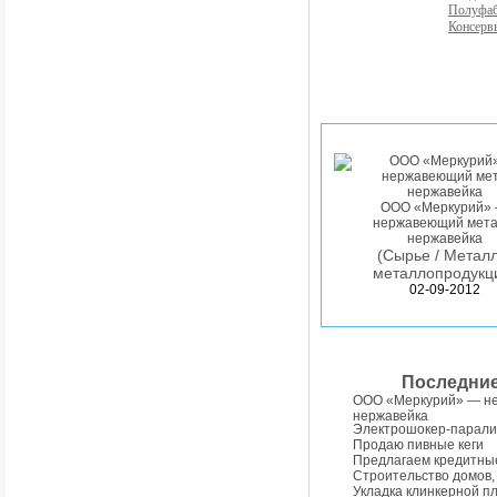
Полуфа
Консерв
ООО «Меркурий»
нержавеющий мета
нержавейка
(Сырье / Металл
металлопродукц
02-09-2012
Последни
ООО «Меркурий» — н
нержавейка
Электрошокер-парали
Продаю пивные кеги
Предлагаем кредитны
Строительство домов,
Укладка клинкерной п