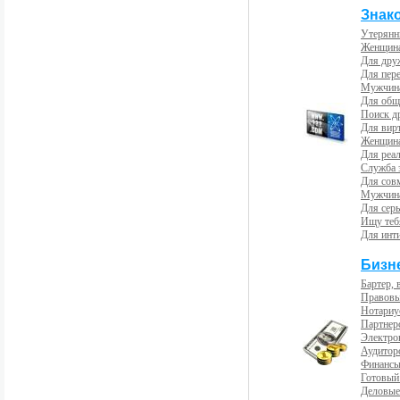
Знак
Утерянн
Женщина
Для др
Для пер
Мужчина
Для общ
Поиск д
Для вир
Женщина
Для реал
Служба 
Для сов
Мужчина
Для сер
Ищу теб
Для инт
Бизн
Бартер, 
Правовы
Нотариу
Партнерс
Электро
Аудиторс
Финансы
Готовый
Деловые