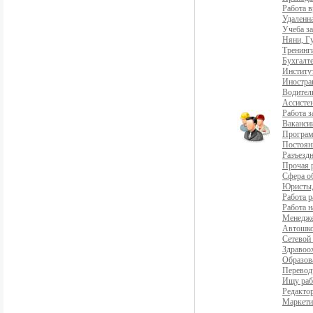
Работа 
Удаленна
Учеба з
Няни, Г
Тренинг
Бухгалте
Институ
Иностра
Водители
Ассистен
Работа 
Ваканси
Програ
Постоян
Разъездн
Прочая 
Сфера о
Юристы,
Работа р
Работа н
Менедж
Автошко
Сетевой
Здравоо
Образов
Перевод
Ищу раб
Редакто
Маркети