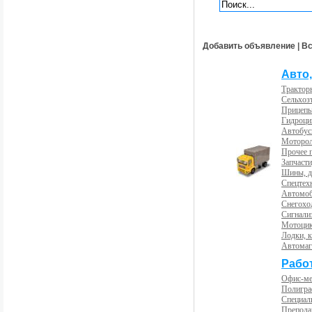
Добавить объявление
|
Вс
Авто,
Трактор
Сельхоз
Прицепы
Гидроци
Автобус
Моторол
Прочее 
Запчасти
Шины, д
Спецтех
Автомоб
Снегохо
Сигнали
Мотоцик
Лодки, к
Автома
Рабо
Офис-м
Полигра
Специал
Препода