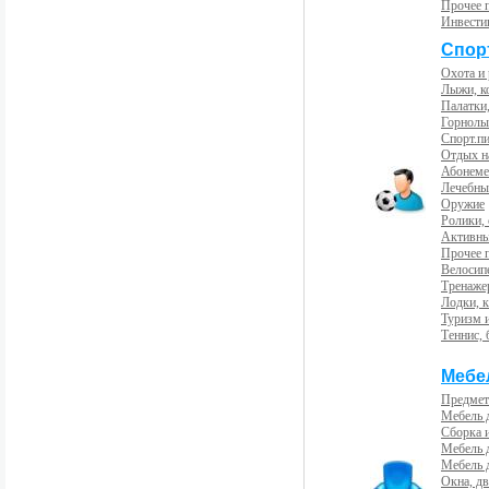
Прочее 
Инвести
Спорт
Охота и
Лыжи, к
Палатки,
Горнолы
Спорт.пи
Отдых н
Абонемен
Лечебны
Оружие
Ролики,
Активны
Прочее 
Велосип
Тренаже
Лодки, к
Туризм 
Теннис, 
Мебе
Предмет
Мебель 
Сборка 
Мебель 
Мебель 
Окна, дв