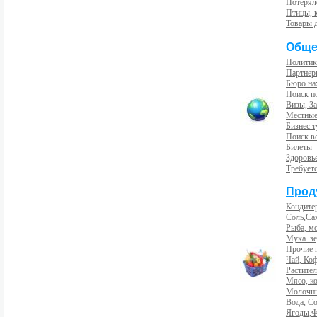
Потерял
Птицы, 
Товары 
Обще
Политик
Партнер
Бюро на
Поиск п
Визы, За
Местные
Бизнес 
Поиск во
Билеты
Здоровь
Требует
Прод
Кондите
Соль,Са
Рыба, м
Мука. з
Прочие 
Чай, Ко
Растите
Мясо, к
Молочны
Вода, С
Ягоды,