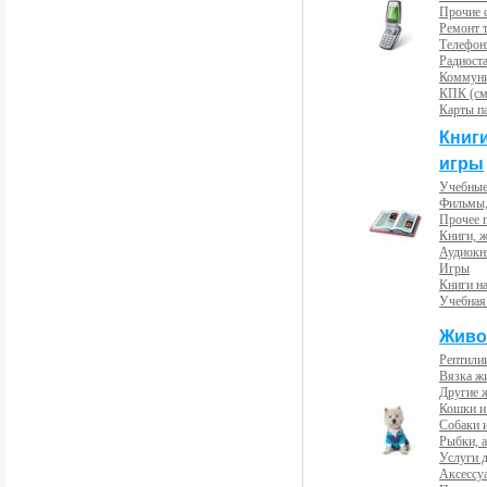
Прочие с
Ремонт 
Телефон
Радиост
Коммун
КПК (см
Карты п
Книг
игры
Учебные
Фильмы,
Прочее 
Книги, 
Аудиокн
Игры
Книги н
Учебная
Живо
Рептили
Вязка ж
Другие 
Кошки и
Собаки 
Рыбки, 
Услуги 
Аксессу